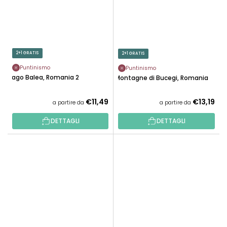
2+1 GRATIS
2+1 GRATIS
Puntinismo
Puntinismo
Lago Balea, Romania 2
Montagne di Bucegi, Romania
€11,49
€13,19
a partire da
a partire da
DETTAGLI
DETTAGLI