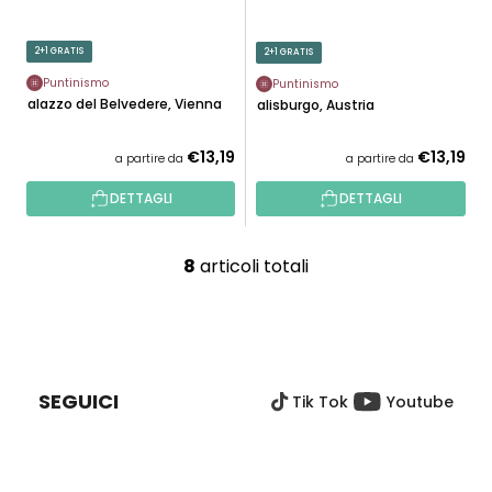
2+1 GRATIS
2+1 GRATIS
Puntinismo
Puntinismo
Palazzo del Belvedere, Vienna
Salisburgo, Austria
€13,19
€13,19
a partire da
a partire da
DETTAGLI
DETTAGLI
8
articoli totali
C
o
n
P
t
I
r
È
o
SEGUICI
Tik Tok
Youtube
D
l
I
l
P
i
A