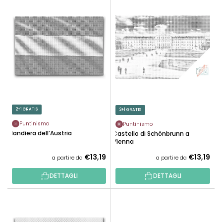
E
N
L
A
E
M
N
E
C
N
O
T
D
O
E
P
I
R
P
2+1 GRATIS
2+1 GRATIS
O
R
D
Puntinismo
Puntinismo
O
Bandiera dell’Austria
Castello di Schönbrunn a
O
D
Vienna
T
O
€13,19
€13,19
a partire da
a partire da
T
T
I
DETTAGLI
DETTAGLI
T
I