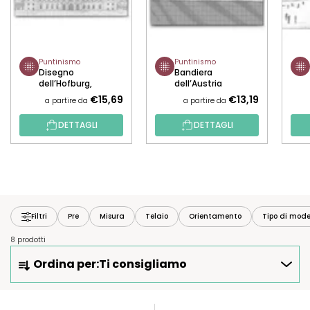
Puntinismo
Puntinismo
Disegno
Bandiera
dell’Hofburg,
dell’Austria
Austria
€15,69
€13,19
a partire da
a partire da
DETTAGLI
DETTAGLI
Filtri
Pre
Misura
Telaio
Orientamento
Tipo di mode
8 prodotti
O
Ordina per:
Ti consigliamo
R
D
I