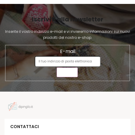
d
G
e
I
l
Iscriviti alla newsletter
l
N
'
A
Inserite il vostro indirizzo e-mail e vi invieremo informazioni sui nuovi
e
prodotti del nostro e-shop.
l
e
E-mail
n
c
o
INVIA
CONTATTACI