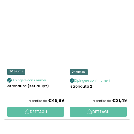
2+1 GRATIS
2+1 GRATIS
Dipingere con i numeri
Dipingere con i numeri
Astronauta (set di 3pz)
Astronauta 2
€49,99
€21,49
a partire da
a partire da
DETTAGLI
DETTAGLI