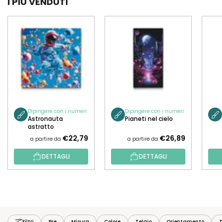
I PIÙ VENDUTI
Dipingere con i numeri
Dipingere con i numeri
Astronauta
Pianeti nel cielo
astratto
€22,79
€26,89
a partire da
a partire da
DETTAGLI
DETTAGLI
Filtri
Pre
Misura
Colore
Telaio
Orientamento
T