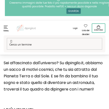
Passa
Creeremo immagini dalle tue foto il più rapidamente possibile e nella miglior
qualità possibile. Prodotto nell'UE = nessun dazio doganale
al
GUARDA
contenuto
Login
CESTINO
Lista dei
Menu
desideri
Casa
/
Tecniche
/
Dipingere con i numeri
/
Le nostre grafiche
/
Hobby
/
Astronomia
Sei affascinato dall'universo? Su dipingilo.it, abbiamo
un sacco di motivi cosmici, che tu sia attratto dal
Pianeta Terra o dal Sole. E se fin da bambino il tuo
sogno e stato quello di diventare un astronauta,
troverai il tuo quadro da dipingere con i numeri!