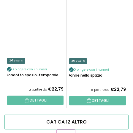
2+1 GRATIS
2+1 GRATIS
Dipingere con i numeri
Dipingere con i numeri
Condotto spazio-temporale
Donne nello spazio
€22,79
€22,79
a partire da
a partire da
DETTAGLI
DETTAGLI
CARICA 12 ALTRO
P