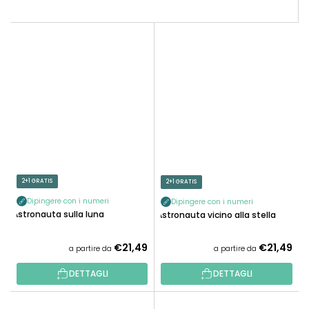
2+1 GRATIS
2+1 GRATIS
Dipingere con i numeri
Dipingere con i numeri
Astronauta sulla luna
Astronauta vicino alla stella
€21,49
€21,49
a partire da
a partire da
DETTAGLI
DETTAGLI