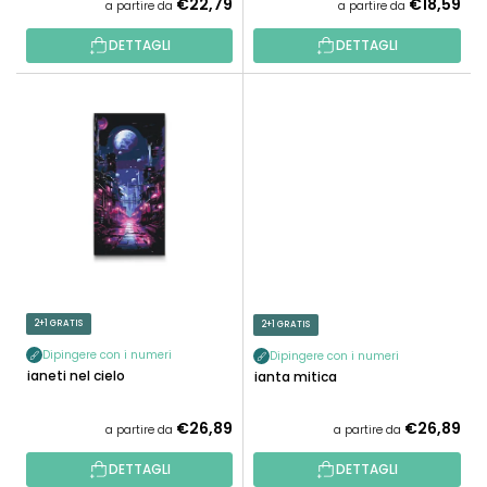
O
€22,79
€18,59
a partire da
a partire da
T
T
I
DETTAGLI
DETTAGLI
T
I
2+1 GRATIS
2+1 GRATIS
Dipingere con i numeri
Dipingere con i numeri
Pianeti nel cielo
Pianta mitica
€26,89
€26,89
a partire da
a partire da
DETTAGLI
DETTAGLI