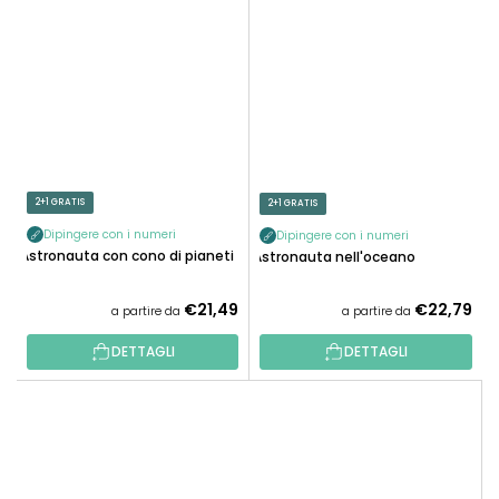
2+1 GRATIS
2+1 GRATIS
Dipingere con i numeri
Dipingere con i numeri
Astronauta con cono di pianeti
Astronauta nell'oceano
€21,49
€22,79
a partire da
a partire da
DETTAGLI
DETTAGLI