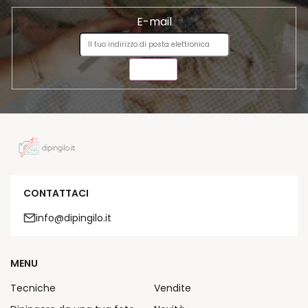
o
E-mail
INVIA
CONTATTACI
info@dipingilo.it
MENU
Tecniche
Vendite