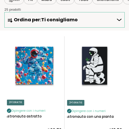
25 prodotti
O
Ordina per:
Ti consigliamo
R
D
I
E
N
L
A
E
M
N
E
C
N
O
T
D
O
E
P
I
R
P
2+1 GRATIS
2+1 GRATIS
O
R
D
Dipingere con i numeri
Dipingere con i numeri
O
Astronauta astratto
Astronauta con una pianta
O
D
T