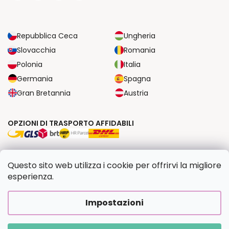
Repubblica Ceca
Ungheria
Slovacchia
Romania
Polonia
Italia
Germania
Spagna
Gran Bretannia
Austria
OPZIONI DI TRASPORTO AFFIDABILI
OPZIONI DI PAGAMENTO SICURE
Questo sito web utilizza i cookie per offrirvi la migliore
esperienza.
Copyright 2026
Dipingilo.it
. Tutti i diritti riservati.
Impostazioni
Creato da Shoptet Premium
|
Upravilo
FV STUDIO