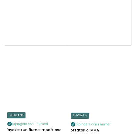
2+1 GRATIS
2+1 GRATIS
Dipingere con i numeri
Dipingere con i numeri
Kayak su un fiume impetuoso
Lottatori di MMA