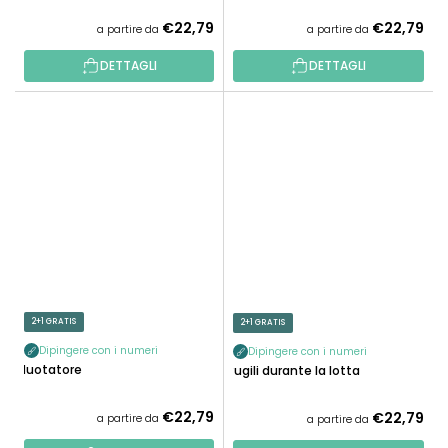
€22,79
€22,79
a partire da
a partire da
DETTAGLI
DETTAGLI
2+1 GRATIS
2+1 GRATIS
Dipingere con i numeri
Dipingere con i numeri
Nuotatore
Pugili durante la lotta
€22,79
€22,79
a partire da
a partire da