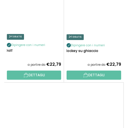
2+1 GRATIS
2+1 GRATIS
Dipingere con i numeri
Dipingere con i numeri
Golf
Hockey su ghiaccio
€22,79
€22,79
a partire da
a partire da
DETTAGLI
DETTAGLI