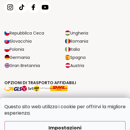
Repubblica Ceca
Ungheria
Slovacchia
Romania
Polonia
Italia
Germania
Spagna
Gran Bretannia
Austria
OPZIONI DI TRASPORTO AFFIDABILI
OPZIONI DI PAGAMENTO SICURE
Questo sito web utilizza i cookie per offrirvi la migliore
esperienza.
Copyright 2026
Dipingilo.it
. Tutti i diritti riservati.
Impostazioni