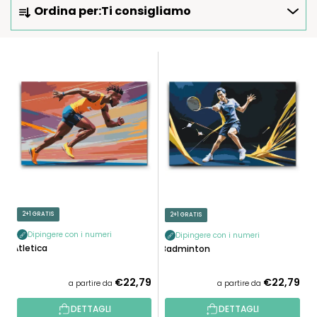
Ordina per:
Ti consigliamo
R
D
I
E
N
L
A
E
M
N
E
C
N
O
T
D
O
E
P
I
R
P
2+1 GRATIS
2+1 GRATIS
O
R
D
Dipingere con i numeri
Dipingere con i numeri
O
Atletica
Badminton
O
D
T
O
€22,79
€22,79
a partire da
a partire da
T
T
I
DETTAGLI
DETTAGLI
T