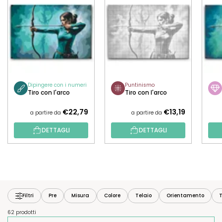
Dipingere con i numeri
Puntinismo
Tiro con l'arco
Tiro con l'arco
€22,79
€13,19
a partire da
a partire da
DETTAGLI
DETTAGLI
Filtri
Pre
Misura
Colore
Telaio
Orientamento
T
62 prodotti
O