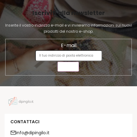
e
I
l
Iscriviti alla newsletter
N
e
A
n
Inserite il vostro indirizzo e-mail e vi invieremo informazioni sui nuovi
c
prodotti del nostro e-shop.
o
E-mail
INVIA
CONTATTACI
info@dipingilo.it