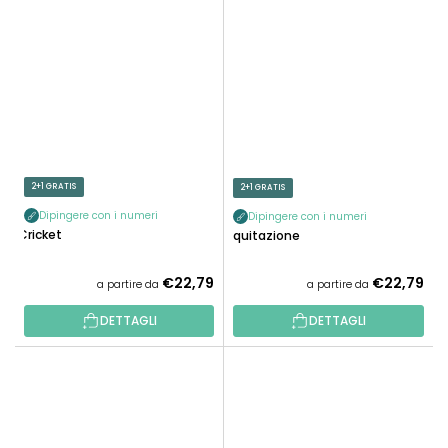
2+1 GRATIS
2+1 GRATIS
Dipingere con i numeri
Dipingere con i numeri
Cricket
Equitazione
€22,79
€22,79
a partire da
a partire da
DETTAGLI
DETTAGLI