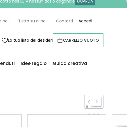
rodotto nell'UE = nessun dazio doganale
GUARDA
a noi
Tutto su di noi
Contatti
Accedi
La tua lista dei desideri
CARRELLO VUOTO
CARRELLO
venduti
Idee regalo
Guida creativa