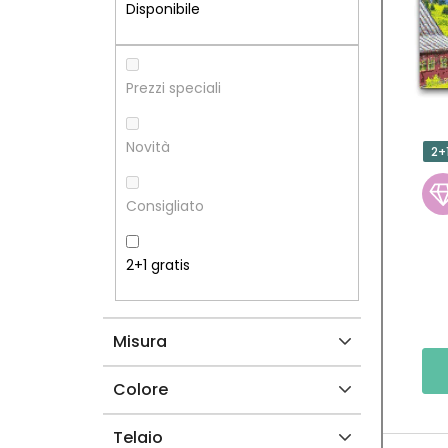
R
N
Disponibile
A
C
L
O
Prezzi speciali
A
D
Novità
2+
T
E
Consigliato
E
I
R
P
2+1 gratis
A
R
Misura
L
O
E
D
Colore
O
Telaio