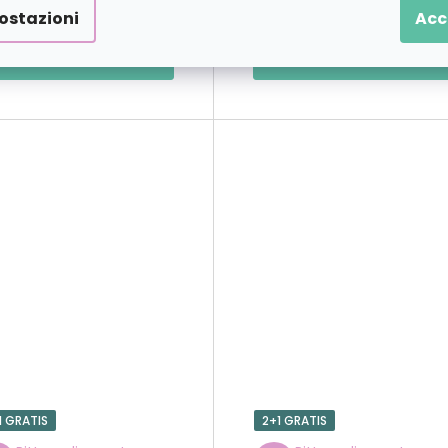
€56,09
€26,0
a partire da
a partire da
ostazioni
Acc
DETTAGLI
DETTAGLI
1 GRATIS
2+1 GRATIS