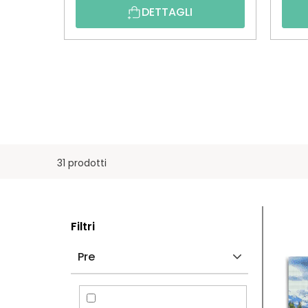
DETTAGLI
31 prodotti
B
E
Filtri
A
L
Pre
R
E