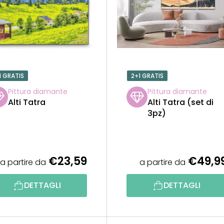
1 GRATIS
2+1 GRATIS
Pittura diamante
Pittura diamante
Alti Tatra
Alti Tatra (set di
3pz)
€23,59
€49,9
a partire da
a partire da
DETTAGLI
DETTAGLI