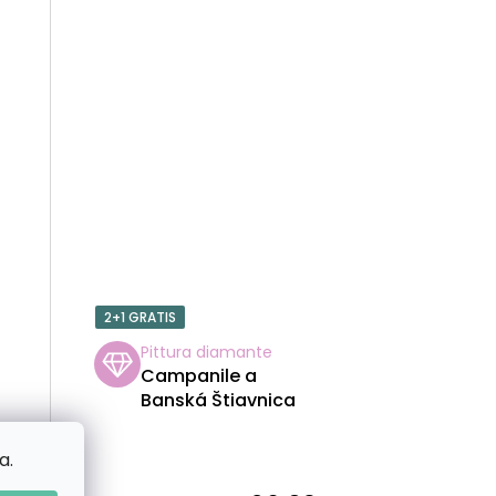
T
T
I
2+1 GRATIS
Pittura diamante
Campanile a
Banská Štiavnica
a.