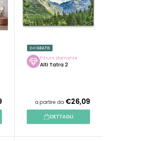
A
M
E
N
2+1 GRATIS
T
Pittura diamante
Alti Tatra 2
O
P
R
9
€26,09
a partire da
O
DETTAGLI
D
O