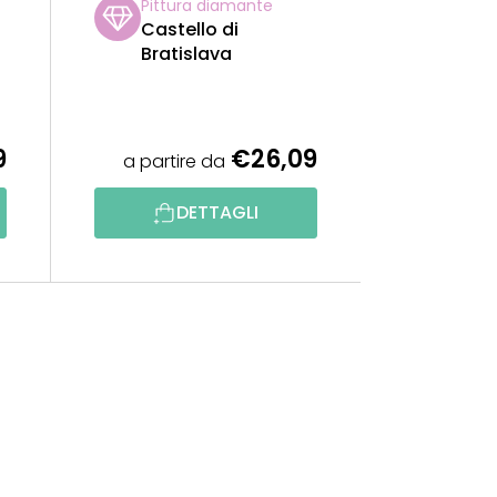
Pittura diamante
Castello di
Bratislava
9
€26,09
a partire da
DETTAGLI