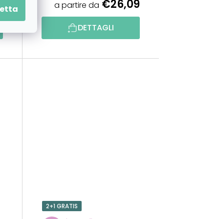
9
€26,09
a partire da
etta
DETTAGLI
2+1 GRATIS