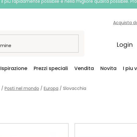
l più rapidamente possibile e nella migliore qualità possibile. P
Acquista d
Login
Ispirazione
Prezzi speciali
Vendita
Novita
I piu 
/
Posti nel mondo
/
Europa
/
Slovacchia