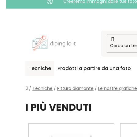
Creeremo immagini dalle tue foto i
Passa
al
contenuto
Tecniche
Prodotti a partire da una foto
Casa
/
Tecniche
/
Pittura diamante
/
Le nostre grafiche
I PIÙ VENDUTI