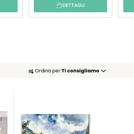
DETTAGLI
O
Ordina per:
Ti consigliamo
R
D
I
N