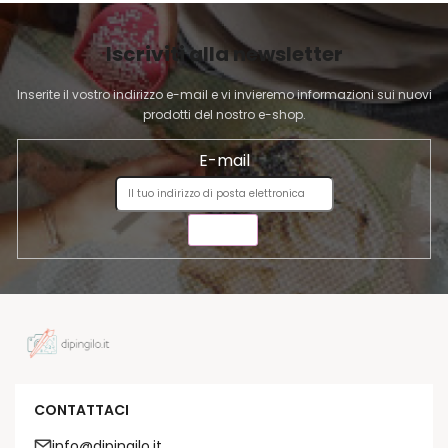
G
I
Iscriviti alla newsletter
N
A
Inserite il vostro indirizzo e-mail e vi invieremo informazioni sui nuovi
prodotti del nostro e-shop.
E-mail
INVIA
CONTATTACI
info@dipingilo.it