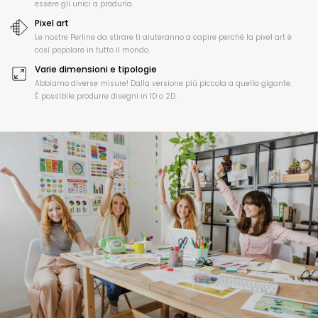
essere gli unici a produrla.
Pixel art
Le nostre Perline da stirare ti aiuteranno a capire perché la pixel art è
così popolare in tutto il mondo.
Varie dimensioni e tipologie
Abbiamo diverse misure! Dalla versione più piccola a quella gigante.
È possibile produrre disegni in 1D o 2D.