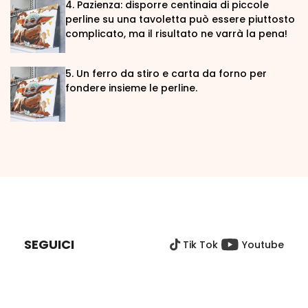
4. Pazienza: disporre centinaia di piccole
perline su una tavoletta può essere piuttosto
complicato, ma il risultato ne varrà la pena!
5. Un ferro da stiro e carta da forno per
fondere insieme le perline.
P
I
È
SEGUICI
Tik Tok
Youtube
D
I
P
A