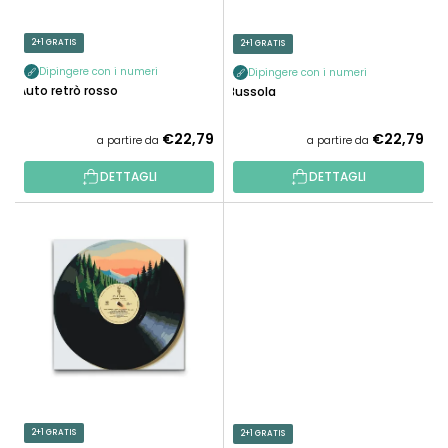
P
I
R
P
2+1 GRATIS
2+1 GRATIS
O
R
D
Dipingere con i numeri
Dipingere con i numeri
O
Auto retrò rosso
Bussola
O
D
T
O
€22,79
€22,79
a partire da
a partire da
T
T
I
DETTAGLI
DETTAGLI
T
I
2+1 GRATIS
2+1 GRATIS