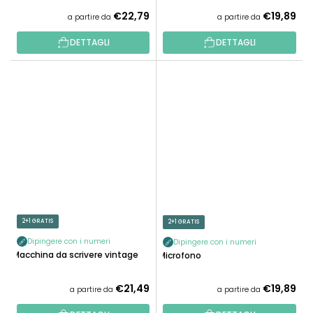
€22,79
€19,89
a partire da
a partire da
DETTAGLI
DETTAGLI
2+1 GRATIS
2+1 GRATIS
Dipingere con i numeri
Dipingere con i numeri
Macchina da scrivere vintage
Microfono
€21,49
€19,89
a partire da
a partire da