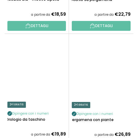
€18,59
€22,79
a partire da
a partire da
DETTAGLI
DETTAGLI
2+1 GRATIS
2+1 GRATIS
Dipingere con i numeri
Dipingere con i numeri
Orologio da taschino
Pergamena con piante
€19,89
€26,89
a partire da
a partire da