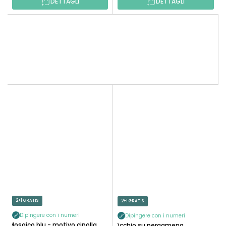
DETTAGLI
DETTAGLI
2+1 GRATIS
2+1 GRATIS
Dipingere con i numeri
Dipingere con i numeri
Mosaico blu - motivo cipolla
Occhio su pergamena