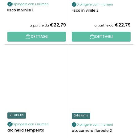
Dipingere con i numeri
Dipingere con i numeri
Disco in vinile 1
Disco in vinile 2
€22,79
€22,79
a partire da
a partire da
DETTAGLI
DETTAGLI
2+1 GRATIS
2+1 GRATIS
Dipingere con i numeri
Dipingere con i numeri
Faro nella tempesta
Fotocamera floreale 2