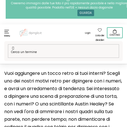
Passa
Creeremo immagini dalle tue foto il più rapidamente possibile e nella miglior
qualità possibile. Prodotto nell'UE = nessun dazio doganale
al
GUARDA
contenuto
Login
CESTINO
Lista dei
Menu
desideri
Casa
/
Tecniche
/
Dipingere con i numeri
/
Le nostre grafiche
/
Hobby
/
Retro
Vuoi aggiungere un tocco retro ai tuoi interni? Scegli
uno dei nostri motivi retro per dipingere con i numeri,
e avrai un arredamento di tendenza. Sei interessato
a dipingere una scena di preparazione di una torta,
con i numeri? O una scintillante Austin Healey? Se
non vedi l'ora di ammirare i nostri quadri sulla tua
parete, non perdere tempo; non dimenticare di
ordinare il quadro con telaio per dipingere con i