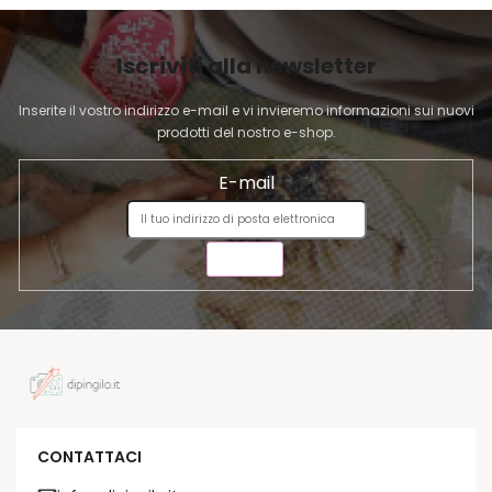
'
G
e
I
l
Iscriviti alla newsletter
N
e
A
n
Inserite il vostro indirizzo e-mail e vi invieremo informazioni sui nuovi
c
prodotti del nostro e-shop.
o
E-mail
INVIA
CONTATTACI