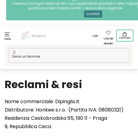
Passa
Creeremo immagini dalle tue foto il più rapidamente possibile e nella miglior
qualità possibile. Prodotto nell'UE = nessun dazio doganale
al
GUARDA
contenuto
Login
CESTINO
Lista dei
Menu
desideri
Casa
/
Reclami & resi
Reclami & resi
Nome commerciale: Dipingilo.it
Distributore: Honkee s.r.o. (Partita IVA: 08080321)
Residenza: Ceskobrodska 65, 190 11 - Praga
9,
Repubblica Ceca