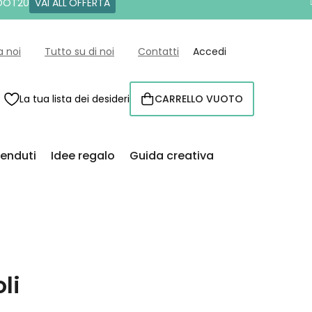
 DOT20
VAI ALL'OFFERTA
a noi
Tutto su di noi
Contatti
Accedi
La tua lista dei desideri
CARRELLO VUOTO
CARRELLO
venduti
Idee regalo
Guida creativa
li