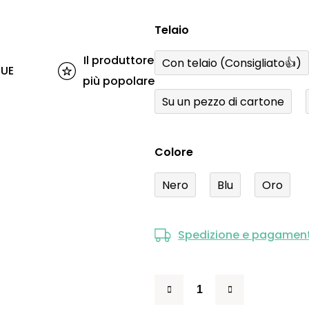
Telaio
Il produttore
Con telaio (Consigliato👍)
'UE
più popolare
Su un pezzo di cartone
Colore
Nero
Blu
Oro
Spedizione e pagamen