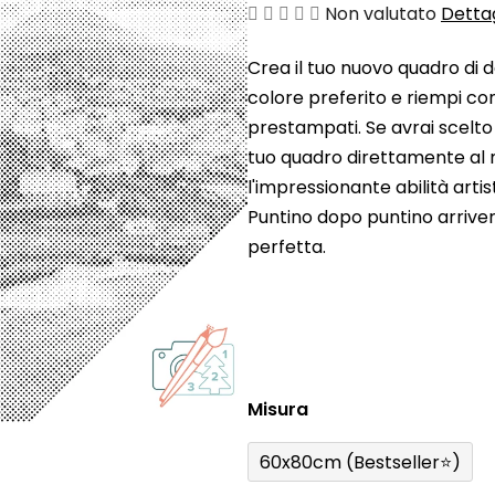
La
Non valutato
Dettag
valutazione
Crea il tuo nuovo quadro di d
media
colore preferito e riempi con
del
prestampati. Se avrai scelto
prodotto
tuo quadro direttamente al 
è
l'impressionante abilità arti
0,0
Puntino dopo puntino arrive
su
perfetta.
5
stelle.
Misura
60x80cm (Bestseller⭐)