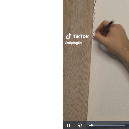
Loaded
:
Unmute