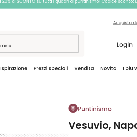
a 20% di SCONTO su tutti i quadri di puntinismo! Codice sconto:
Acquista d
Login
Ispirazione
Prezzi speciali
Vendita
Novita
I piu 
i
Puntinismo
Vesuvio, Napo