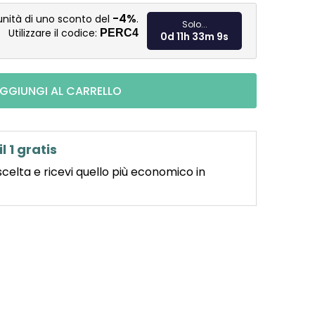
Misura pre
-4%
unità di uno sconto del
.
Solo...
Utilizzare il codice:
PERC4
0d 11h 33m 8s
GGIUNGI AL CARRELLO
il 1 gratis
scelta e ricevi quello più economico in