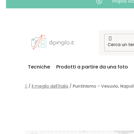
Proprio or
Passa
al
contenuto
Tecniche
Prodotti a partire da una foto
Casa
/
Il meglio dell'Italia
/
Puntinismo - Vesuvio, Napol