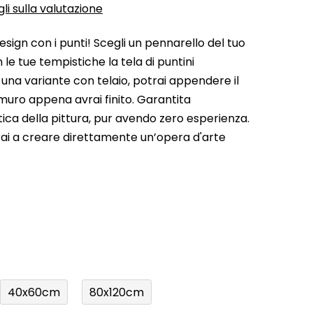
li sulla valutazione
esign con i punti! Scegli un pennarello del tuo
 le tue tempistiche la tela di puntini
 una variante con telaio, potrai appendere il
muro appena avrai finito. Garantita
stica della pittura, pur avendo zero esperienza.
rai a creare direttamente un’opera d'arte
40x60cm
80x120cm