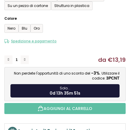
Su un pezzo di cartone
Struttura in plastica
Colore
Nero
Blu
Oro
Spedizione e pagamento
da
€13,19
Mi
-3%
Non perdete l'opportunità di uno sconto del
. Utilizzare il
codice:
3PCNT
Solo...
0d 13h 35m 50s
AGGIUNGI AL CARRELLO