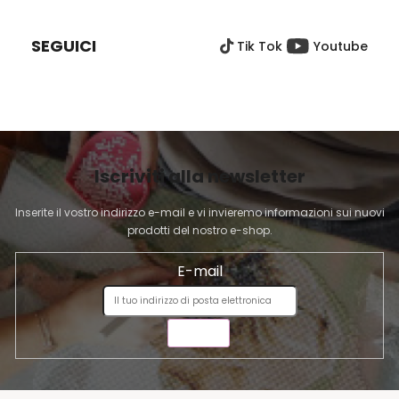
I
È
SEGUICI
Tik Tok
Youtube
D
I
P
A
G
I
Iscriviti alla newsletter
N
A
Inserite il vostro indirizzo e-mail e vi invieremo informazioni sui nuovi
prodotti del nostro e-shop.
E-mail
INVIA