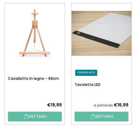
CONSIGLIATO
Cavalletto in legno - 68cm
Tavoletta LED
€19,99
€16,99
a partire da
DETTAGLI
DETTAGLI
P