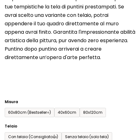
tue tempistiche la tela di puntini prestampati. Se
prodotto
avrai scelto una variante con telaio, potrai
è
appendere il tuo quadro direttamente al muro
0,0
appena avrai finito. Garantita l'impressionante abilità
su
artistica della pittura, pur avendo zero esperienza.
5
Puntino dopo puntino arriverai a creare
stelle.
direttamente un’opera d'arte perfetta.
Misura
60x80cm (Bestseller⭐)
40x60cm
80x120cm
Telaio
Con telaio (Consigliato👍)
Senza telaio (solo tela)