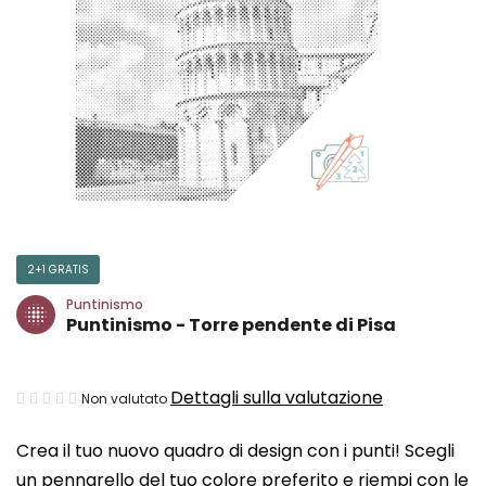
2+1 GRATIS
Puntinismo
Puntinismo - Torre pendente di Pisa
La
Dettagli sulla valutazione
Non valutato
valutazione
Crea il tuo nuovo quadro di design con i punti! Scegli
media
un pennarello del tuo colore preferito e riempi con le
del