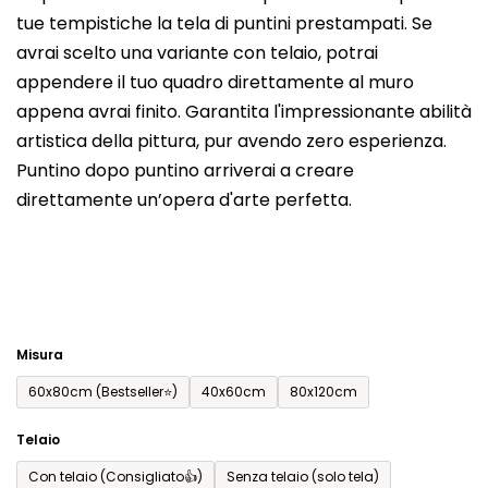
tue tempistiche la tela di puntini prestampati. Se
prodotto
avrai scelto una variante con telaio, potrai
è
appendere il tuo quadro direttamente al muro
0,0
appena avrai finito. Garantita l'impressionante abilità
su
artistica della pittura, pur avendo zero esperienza.
5
Puntino dopo puntino arriverai a creare
stelle.
direttamente un’opera d'arte perfetta.
Misura
60x80cm (Bestseller⭐)
40x60cm
80x120cm
Telaio
Con telaio (Consigliato👍)
Senza telaio (solo tela)