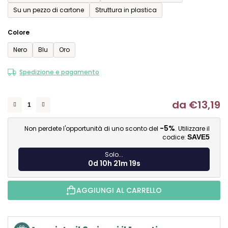
Su un pezzo di cartone
Struttura in plastica
Colore
Nero
Blu
Oro
Spedizione e pagamento
da
€13,19
Mi
-5%
Non perdete l'opportunità di uno sconto del
. Utilizzare il
codice:
SAVE5
Solo...
0d 10h 21m 19s
AGGIUNGI AL CARRELLO