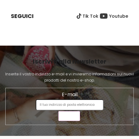
I
È
SEGUICI
Tik Tok
Youtube
D
I
P
A
G
I
Iscriviti alla newsletter
N
A
Inserite il vostro indirizzo e-mail e vi invieremo informazioni sui nuovi
prodotti del nostro e-shop.
E-mail
INVIA