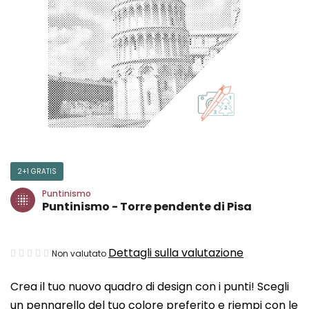
2+1 GRATIS
Puntinismo
Puntinismo - Torre pendente di Pisa
La
Dettagli sulla valutazione
Non valutato
valutazione
Crea il tuo nuovo quadro di design con i punti! Scegli
media
un pennarello del tuo colore preferito e riempi con le
del