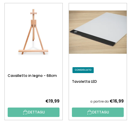
CONSIGLIATO
Cavalletto in legno - 68cm
Tavoletta LED
€19,99
€16,99
a partire da
DETTAGLI
DETTAGLI
P