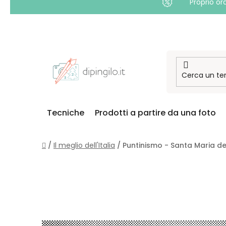
Proprio or
Passa
al
contenuto
Tecniche
Prodotti a partire da una foto
Casa
/
Il meglio dell'Italia
/
Puntinismo - Santa Maria de