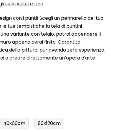
li sulla valutazione
esign con i punti! Scegli un pennarello del tuo
 le tue tempistiche la tela di puntini
 una variante con telaio, potrai appendere il
muro appena avrai finito. Garantita
stica della pittura, pur avendo zero esperienza.
rai a creare direttamente un’opera d'arte
40x60cm
80x120cm