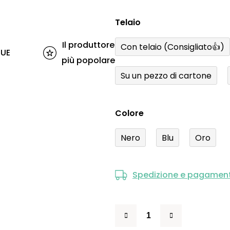
Telaio
Il produttore
Con telaio (Consigliato👍)
'UE
più popolare
Su un pezzo di cartone
Colore
Nero
Blu
Oro
Spedizione e pagamen