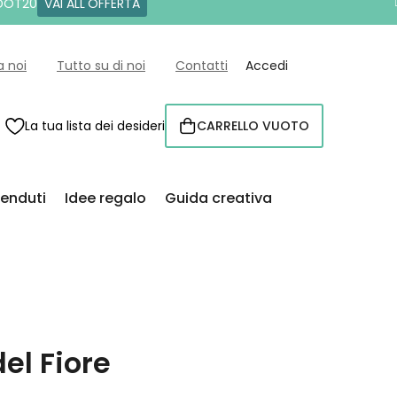
 DOT20
VAI ALL'OFFERTA
a noi
Tutto su di noi
Contatti
Accedi
La tua lista dei desideri
CARRELLO VUOTO
CARRELLO
venduti
Idee regalo
Guida creativa
el Fiore