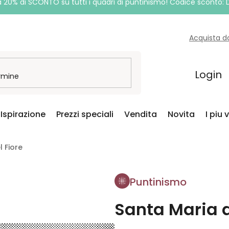
a 20% di SCONTO su tutti i quadri di puntinismo! Codice sconto:
Acquista d
Login
Ispirazione
Prezzi speciali
Vendita
Novita
I piu 
l Fiore
Puntinismo
Santa Maria d