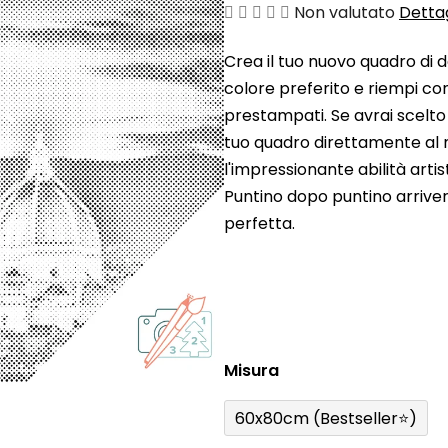
La
Non valutato
Dettag
valutazione
Crea il tuo nuovo quadro di d
media
colore preferito e riempi con
del
prestampati. Se avrai scelto
prodotto
tuo quadro direttamente al 
è
l'impressionante abilità arti
0,0
Puntino dopo puntino arrive
su
perfetta.
5
stelle.
Misura
60x80cm (Bestseller⭐)