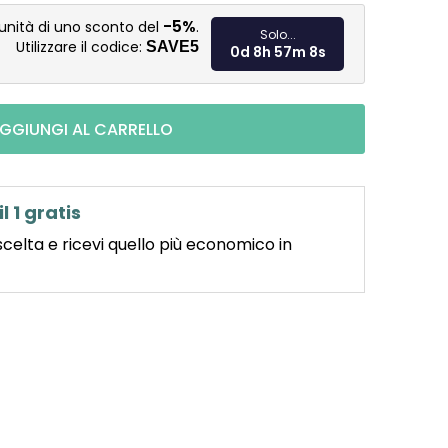
Misura pre
-5%
unità di uno sconto del
.
Solo...
Utilizzare il codice:
SAVE5
0d 8h 57m 6s
GGIUNGI AL CARRELLO
il 1 gratis
scelta e ricevi quello più economico in