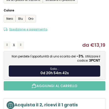
Colore
Nero
Blu
Oro
Spedizione e pagamento
da
€13,19
Mi
-3%
Non perdete l'opportunità di uno sconto del
. Utilizzare il
codice:
3PCNT
Solo...
0d 20h 54m 41s
AGGIUNGI AL CARRELLO
Acquista il 2, ricevi il 1 gratis