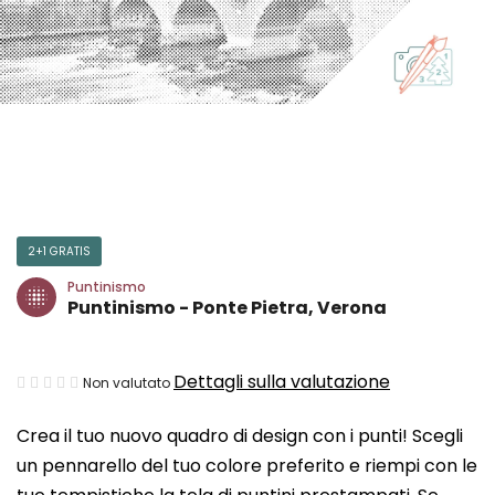
2+1 GRATIS
Puntinismo
Puntinismo - Ponte Pietra, Verona
La
Dettagli sulla valutazione
Non valutato
valutazione
Crea il tuo nuovo quadro di design con i punti! Scegli
media
un pennarello del tuo colore preferito e riempi con le
del