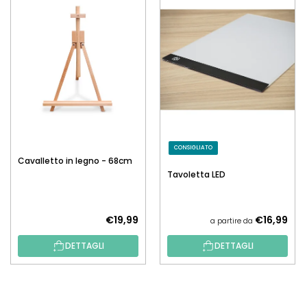
CONSIGLIATO
Cavalletto in legno - 68cm
Tavoletta LED
€19,99
€16,99
a partire da
DETTAGLI
DETTAGLI
P
I