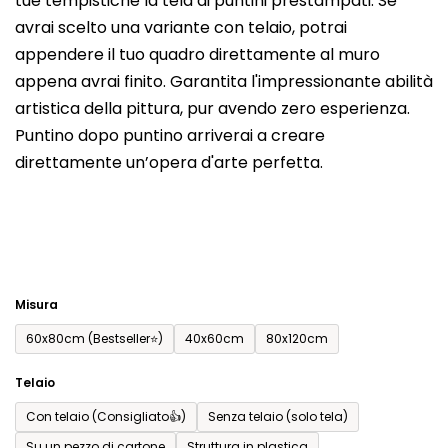
tue tempistiche la tela di puntini prestampati. Se
prodotto
avrai scelto una variante con telaio, potrai
è
appendere il tuo quadro direttamente al muro
0,0
appena avrai finito. Garantita l'impressionante abilità
su
artistica della pittura, pur avendo zero esperienza.
5
Puntino dopo puntino arriverai a creare
stelle.
direttamente un’opera d'arte perfetta.
Misura
60x80cm (Bestseller⭐)
40x60cm
80x120cm
Telaio
Con telaio (Consigliato👍)
Senza telaio (solo tela)
Su un pezzo di cartone
Struttura in plastica