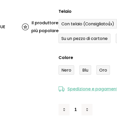
Telaio
Il produttore
Con telaio (Consigliato👍)
'UE
più popolare
Su un pezzo di cartone
Colore
Nero
Blu
Oro
Spedizione e pagamen