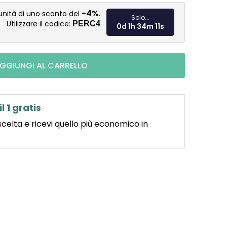
Misura pre
-4%
unità di uno sconto del
.
Solo...
Utilizzare il codice:
PERC4
0d 1h 34m 10s
GGIUNGI AL CARRELLO
il 1 gratis
scelta e ricevi quello più economico in