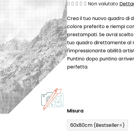
La
Non valutato
Dettag
valutazione
Crea il tuo nuovo quadro di d
media
colore preferito e riempi con
del
prestampati. Se avrai scelto
prodotto
tuo quadro direttamente al 
è
l'impressionante abilità arti
0,0
Puntino dopo puntino arrive
su
perfetta.
5
stelle.
Misura
60x80cm (Bestseller⭐)