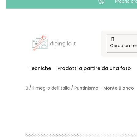
Proprio or
Passa
al
contenuto
Tecniche
Prodotti a partire da una foto
Casa
/
Il meglio dell'Italia
/
Puntinismo - Monte Bianco