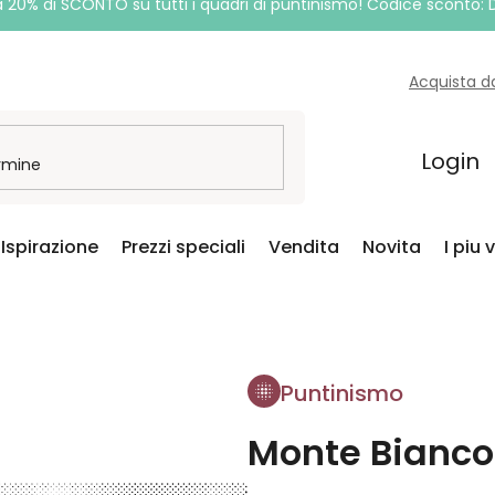
a 20% di SCONTO su tutti i quadri di puntinismo! Codice sconto:
Acquista d
Login
Ispirazione
Prezzi speciali
Vendita
Novita
I piu 
Puntinismo
Monte Bianco