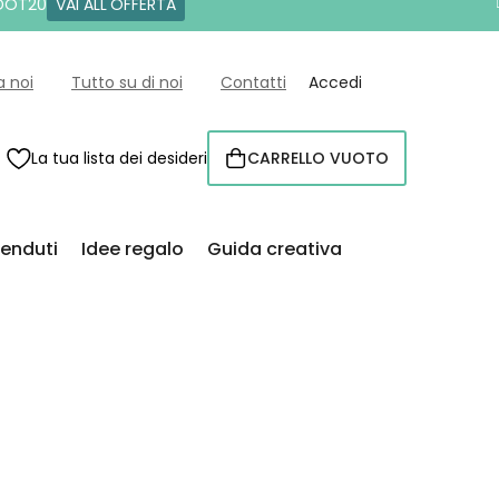
 DOT20
VAI ALL'OFFERTA
a noi
Tutto su di noi
Contatti
Accedi
La tua lista dei desideri
CARRELLO VUOTO
CARRELLO
venduti
Idee regalo
Guida creativa