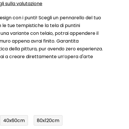
li sulla valutazione
esign con i punti! Scegli un pennarello del tuo
 le tue tempistiche la tela di puntini
 una variante con telaio, potrai appendere il
muro appena avrai finito. Garantita
stica della pittura, pur avendo zero esperienza.
rai a creare direttamente un’opera d'arte
40x60cm
80x120cm