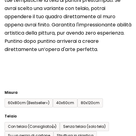
tue tempistiche la tela di puntini prestampati. Se
prodotto
avrai scelto una variante con telaio, potrai
è
appendere il tuo quadro direttamente al muro
0,0
appena avrai finito. Garantita l'impressionante abilità
su
artistica della pittura, pur avendo zero esperienza.
5
Puntino dopo puntino arriverai a creare
stelle.
direttamente un’opera d'arte perfetta.
Misura
60x80cm (Bestseller⭐)
40x60cm
80x120cm
Telaio
Con telaio (Consigliato👍)
Senza telaio (solo tela)
Su un pezzo di cartone
Struttura in plastica