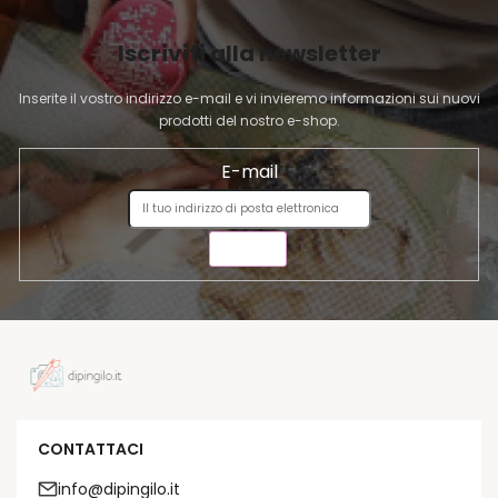
G
I
Iscriviti alla newsletter
N
A
Inserite il vostro indirizzo e-mail e vi invieremo informazioni sui nuovi
prodotti del nostro e-shop.
E-mail
INVIA
CONTATTACI
info@dipingilo.it