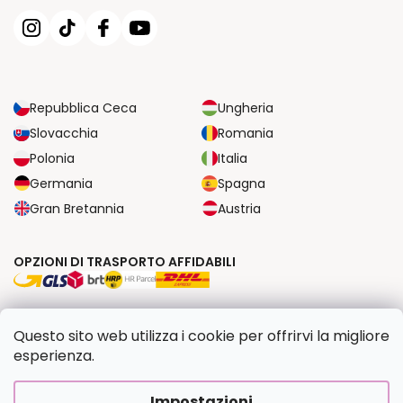
Repubblica Ceca
Ungheria
Slovacchia
Romania
Polonia
Italia
Germania
Spagna
Gran Bretannia
Austria
OPZIONI DI TRASPORTO AFFIDABILI
OPZIONI DI PAGAMENTO SICURE
Questo sito web utilizza i cookie per offrirvi la migliore
esperienza.
Copyright 2026
Dipingilo.it
. Tutti i diritti riservati.
Impostazioni