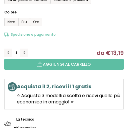
Colore
Nero
Blu
Oro
Spedizione e pagamento
da
€13,19
Mi
AGGIUNGI AL CARRELLO
Acquista il 2, ricevi il 1 gratis
⭐ Acquista 3 modelli a scelta e ricevi quello più
economico in omaggio! ⭐
La tecnica
più semplice