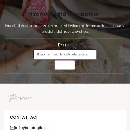
G
I
Iscriviti alla newsletter
N
A
Inserite il vostro indirizzo e-mail e vi invieremo informazioni sui nuovi
prodotti del nostro e-shop.
E-mail
INVIA
CONTATTACI
info@dipingilo.it