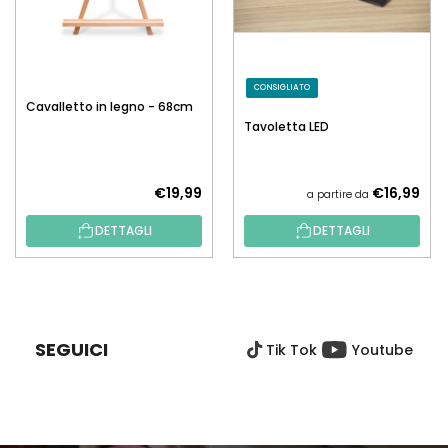
CONSIGLIATO
Cavalletto in legno - 68cm
Tavoletta LED
€19,99
€16,99
a partire da
DETTAGLI
DETTAGLI
P
I
È
SEGUICI
Tik Tok
Youtube
D
I
P
A