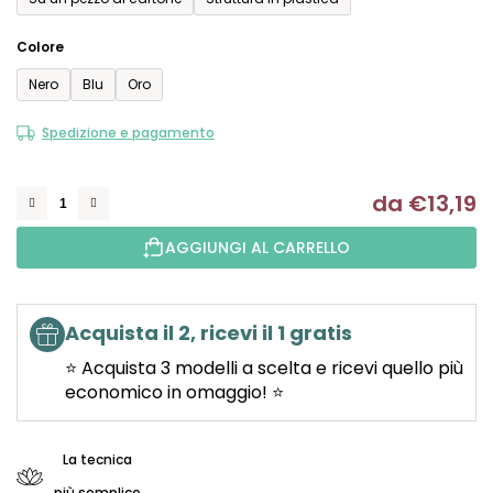
Colore
Nero
Blu
Oro
Spedizione e pagamento
da
€13,19
Mi
AGGIUNGI AL CARRELLO
Acquista il 2, ricevi il 1 gratis
⭐ Acquista 3 modelli a scelta e ricevi quello più
economico in omaggio! ⭐
La tecnica
più semplice