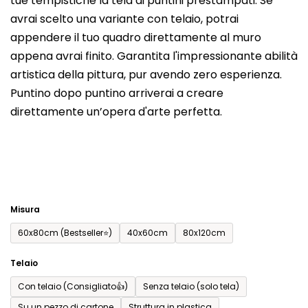
tue tempistiche la tela di puntini prestampati. Se
prodotto
avrai scelto una variante con telaio, potrai
è
appendere il tuo quadro direttamente al muro
0,0
appena avrai finito. Garantita l'impressionante abilità
su
artistica della pittura, pur avendo zero esperienza.
5
Puntino dopo puntino arriverai a creare
stelle.
direttamente un’opera d'arte perfetta.
Misura
60x80cm (Bestseller⭐)
40x60cm
80x120cm
Telaio
Con telaio (Consigliato👍)
Senza telaio (solo tela)
Su un pezzo di cartone
Struttura in plastica