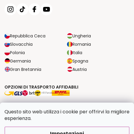
Repubblica Ceca
Ungheria
Slovacchia
Romania
Polonia
Italia
Germania
Spagna
Gran Bretannia
Austria
OPZIONI DI TRASPORTO AFFIDABILI
OPZIONI DI PAGAMENTO SICURE
Questo sito web utilizza i cookie per offrirvi la migliore
esperienza.
Copyright 2026
Dipingilo.it
. Tutti i diritti riservati.
Impostazioni