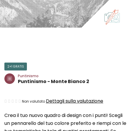
2+1 GRATIS
Puntinismo
Puntinismo - Monte Bianco 2
La
Dettagli sulla valutazione
Non valutato
valutazione
Crea il tuo nuovo quadro di design con i punti! Scegli
media
un pennarello del tuo colore preferito e riempi con le
del