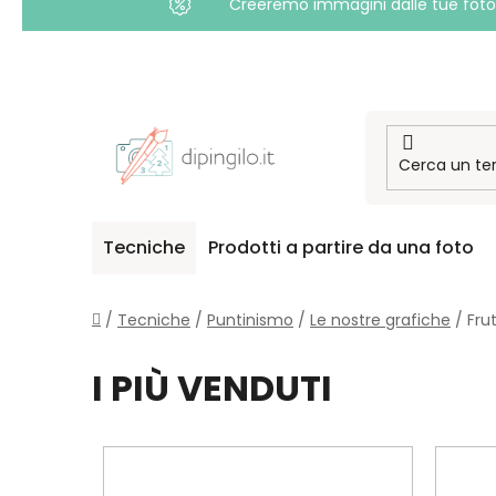
Creeremo immagini dalle tue foto i
Passa
al
contenuto
Tecniche
Prodotti a partire da una foto
Casa
/
Tecniche
/
Puntinismo
/
Le nostre grafiche
/
Fru
I PIÙ VENDUTI