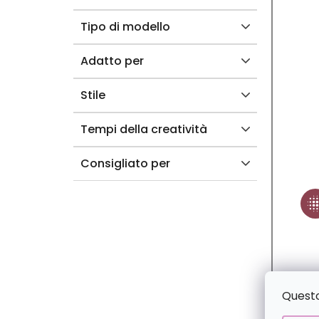
T
Tipo di modello
T
Adatto per
I
Stile
Tempi della creatività
Consigliato per
Questo 