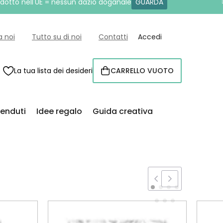
rodotto nell'UE = nessun dazio doganale
GUARDA
a noi
Tutto su di noi
Contatti
Accedi
La tua lista dei desideri
CARRELLO VUOTO
CARRELLO
venduti
Idee regalo
Guida creativa