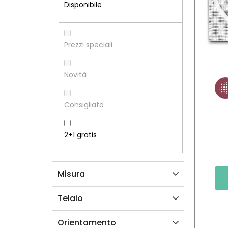
R
N
Disponibile
A
C
L
O
Prezzi speciali
A
D
Novità
T
E
Consigliato
E
I
R
P
2+1 gratis
A
R
Misura
L
O
E
D
Telaio
O
Orientamento