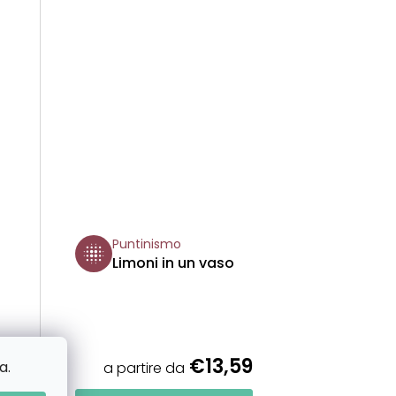
T
T
I
Puntinismo
Limoni in un vaso
9
€13,59
a.
a partire da