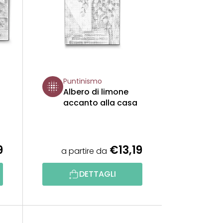
A
M
E
N
Puntinismo
T
Albero di limone
accanto alla casa
O
P
9
€13,19
R
a partire da
O
DETTAGLI
D
O