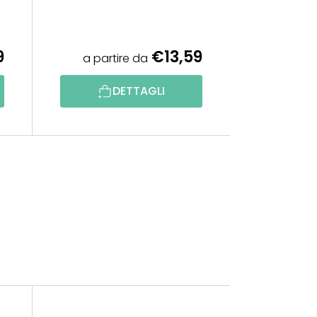
9
€13,59
a partire da
DETTAGLI