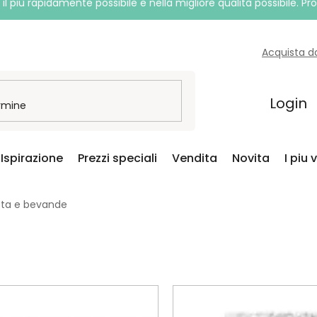
l più rapidamente possibile e nella migliore qualità possibile. P
Acquista d
Login
Ispirazione
Prezzi speciali
Vendita
Novita
I piu 
tta e bevande