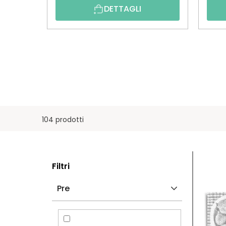
DETTAGLI
104 prodotti
B
E
Filtri
A
L
Pre
R
E