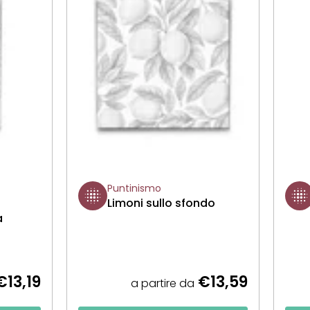
Puntinismo
Limoni sullo sfondo
a
13,19
€13,59
a partire da