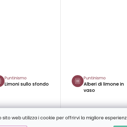
Puntinismo
Puntinismo
Limoni sullo sfondo
Alberi di limone in
vaso
€13,59
€13,1
sito web utilizza i cookie per offrirvi la migliore esperienz
a partire da
a partire da