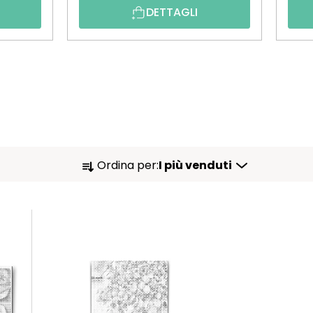
DETTAGLI
O
Ordina per:
I più venduti
R
D
I
N