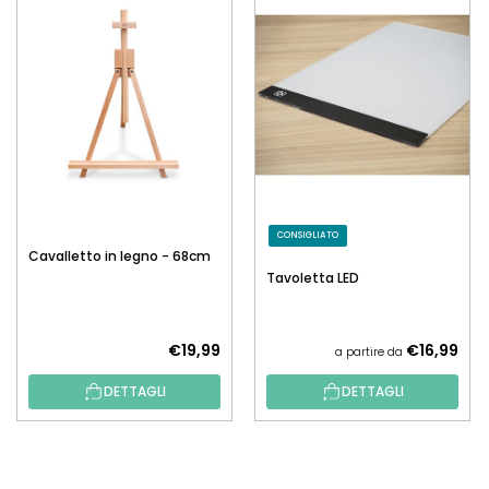
CONSIGLIATO
Cavalletto in legno - 68cm
Tavoletta LED
€19,99
€16,99
a partire da
DETTAGLI
DETTAGLI
P
I