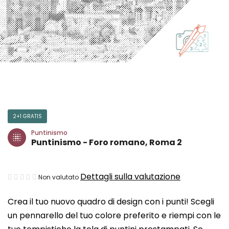
2+1 GRATIS
Puntinismo
Puntinismo - Foro romano, Roma 2
La
Dettagli sulla valutazione
Non valutato
valutazione
Crea il tuo nuovo quadro di design con i punti! Scegli
media
un pennarello del tuo colore preferito e riempi con le
del