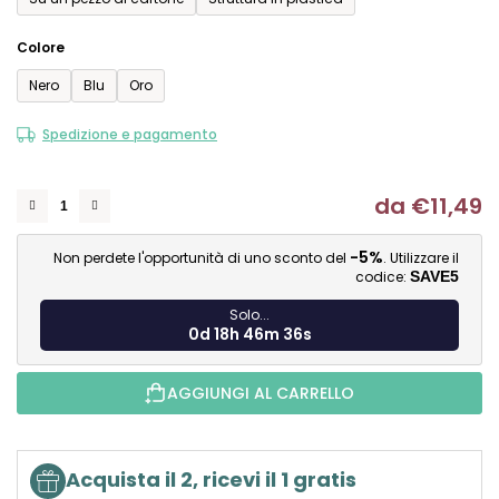
Colore
Nero
Blu
Oro
Spedizione e pagamento
da
€11,49
Mi
-5%
Non perdete l'opportunità di uno sconto del
. Utilizzare il
codice:
SAVE5
Solo...
0d 18h 46m 36s
AGGIUNGI AL CARRELLO
Acquista il 2, ricevi il 1 gratis