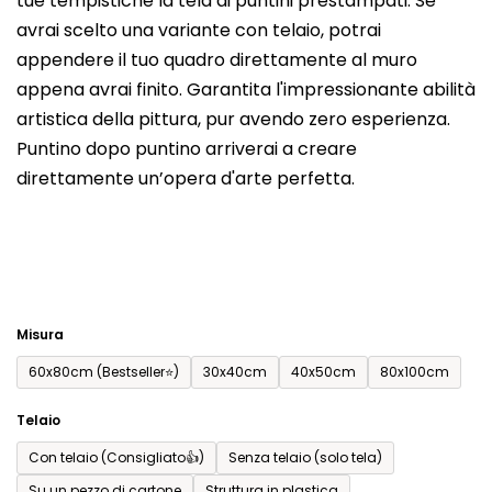
tue tempistiche la tela di puntini prestampati. Se
prodotto
avrai scelto una variante con telaio, potrai
è
appendere il tuo quadro direttamente al muro
0,0
appena avrai finito. Garantita l'impressionante abilità
su
artistica della pittura, pur avendo zero esperienza.
5
Puntino dopo puntino arriverai a creare
stelle.
direttamente un’opera d'arte perfetta.
Misura
60x80cm (Bestseller⭐)
30x40cm
40x50cm
80x100cm
Telaio
Con telaio (Consigliato👍)
Senza telaio (solo tela)
Su un pezzo di cartone
Struttura in plastica