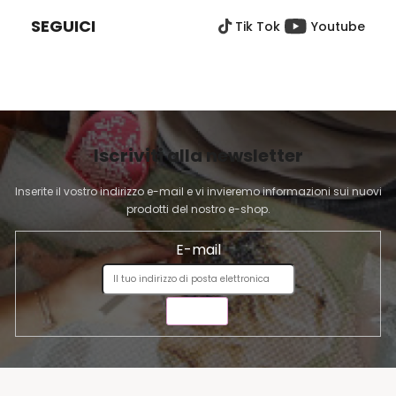
È
SEGUICI
Tik Tok
Youtube
D
I
P
A
G
I
Iscriviti alla newsletter
N
A
Inserite il vostro indirizzo e-mail e vi invieremo informazioni sui nuovi
prodotti del nostro e-shop.
E-mail
INVIA