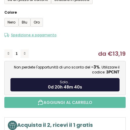
Colore
Nero
Blu
Oro
Spedizione e pagamento
da
€13,19
Mi
-3%
Non perdete l'opportunità di uno sconto del
. Utilizzare il
codice:
3PCNT
Solo...
0d 20h 48m 40s
AGGIUNGI AL CARRELLO
Acquista il 2, ricevi il 1 gratis