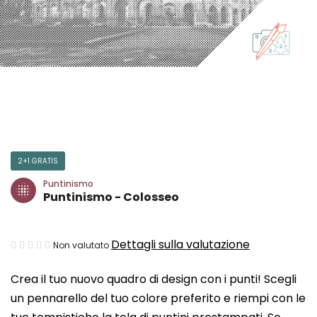
2+1 GRATIS
Puntinismo
Puntinismo - Colosseo
La
Dettagli sulla valutazione
Non valutato
valutazione
Crea il tuo nuovo quadro di design con i punti! Scegli
media
un pennarello del tuo colore preferito e riempi con le
del