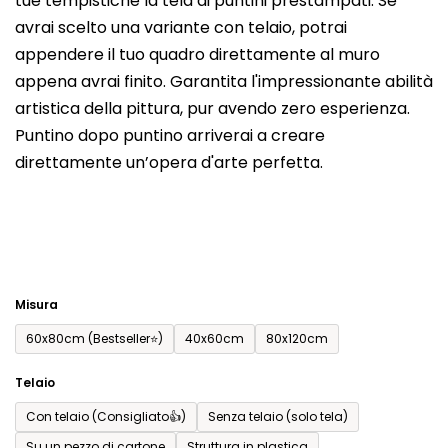
tue tempistiche la tela di puntini prestampati. Se
prodotto
avrai scelto una variante con telaio, potrai
è
appendere il tuo quadro direttamente al muro
0,0
appena avrai finito. Garantita l'impressionante abilità
su
artistica della pittura, pur avendo zero esperienza.
5
Puntino dopo puntino arriverai a creare
stelle.
direttamente un’opera d'arte perfetta.
Misura
60x80cm (Bestseller⭐)
40x60cm
80x120cm
Telaio
Con telaio (Consigliato👍)
Senza telaio (solo tela)
Su un pezzo di cartone
Struttura in plastica