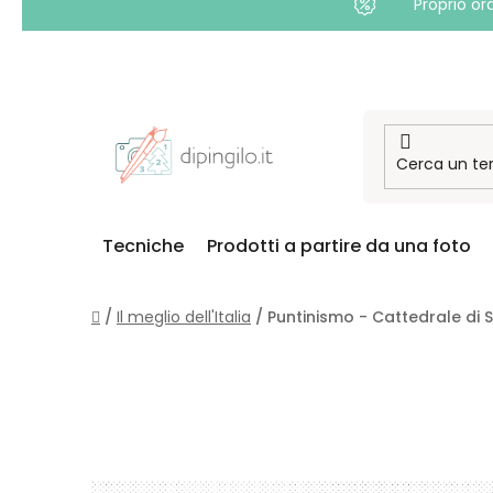
Proprio or
Passa
al
contenuto
Tecniche
Prodotti a partire da una foto
Casa
/
Il meglio dell'Italia
/
Puntinismo - Cattedrale di S