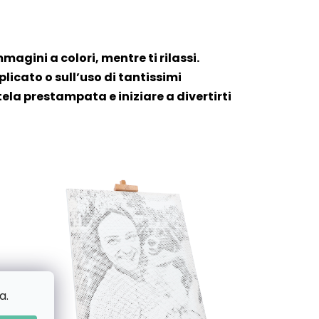
mmagini a colori, mentre ti rilassi.
icato o sull’uso di tantissimi
tela prestampata e iniziare a divertirti
a.