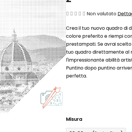
La
Non valutato
Dettag
valutazione
Crea il tuo nuovo quadro di d
media
colore preferito e riempi con
del
prestampati. Se avrai scelto
prodotto
tuo quadro direttamente al 
è
l'impressionante abilità arti
0,0
Puntino dopo puntino arrive
su
perfetta.
5
stelle.
Misura