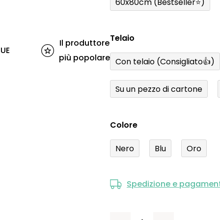
60x80cm (Bestseller⭐)
Telaio
Il produttore
'UE
più popolare
Con telaio (Consigliato👍)
Su un pezzo di cartone
Colore
Nero
Blu
Oro
Spedizione e pagamen