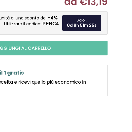
da
€13,19
Misura pre
-4%
unità di uno sconto del
.
Solo...
Utilizzare il codice:
PERC4
0d 8h 51m 23s
GGIUNGI AL CARRELLO
il 1 gratis
scelta e ricevi quello più economico in