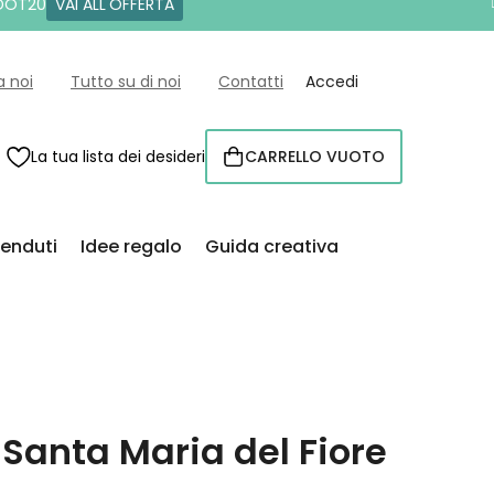
 DOT20
VAI ALL'OFFERTA
a noi
Tutto su di noi
Contatti
Accedi
La tua lista dei desideri
CARRELLO VUOTO
CARRELLO
venduti
Idee regalo
Guida creativa
 Santa Maria del Fiore