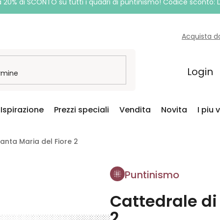
a 20% di SCONTO su tutti i quadri di puntinismo! Codice sconto:
Acquista d
Login
Ispirazione
Prezzi speciali
Vendita
Novita
I piu 
anta Maria del Fiore 2
Puntinismo
Cattedrale di
2