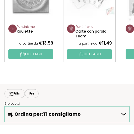
Puntinismo
Puntinismo
Roulette
Carte con parola
Team
€13,59
€11,49
a partire da
a partire da
DETTAGLI
DETTAGLI
Filtri
Pre
5 prodotti
O
Ordina per:
Ti consigliamo
R
D
I