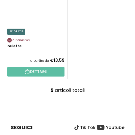
2+1 GRATIS
Puntinismo
Roulette
€13,59
a partire da
DETTAGLI
5
articoli totali
C
o
n
P
t
I
r
È
o
SEGUICI
Tik Tok
Youtube
D
l