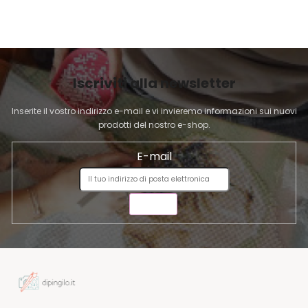
I
l
P
i
A
d
G
e
I
l
Iscriviti alla newsletter
l
N
'
A
Inserite il vostro indirizzo e-mail e vi invieremo informazioni sui nuovi
e
prodotti del nostro e-shop.
l
e
E-mail
n
c
o
INVIA