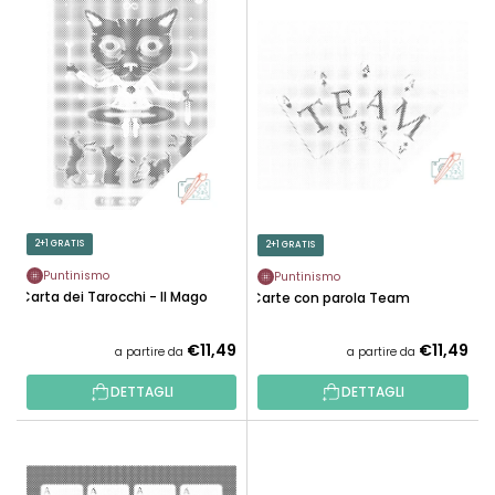
E
N
L
A
E
M
N
E
C
N
O
T
D
O
E
P
I
R
P
2+1 GRATIS
2+1 GRATIS
O
R
D
Puntinismo
Puntinismo
O
Carta dei Tarocchi - Il Mago
Carte con parola Team
O
D
T
O
€11,49
€11,49
a partire da
a partire da
T
T
I
DETTAGLI
DETTAGLI
T
I