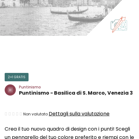
2+1 GRATIS
Puntinismo
Puntinismo - Basilica di S. Marco, Venezia 3
La
Dettagli sulla valutazione
Non valutato
valutazione
Crea il tuo nuovo quadro di design con i punti! Scegli
media
un pennarello del tuo colore preferito e riempi con le
del