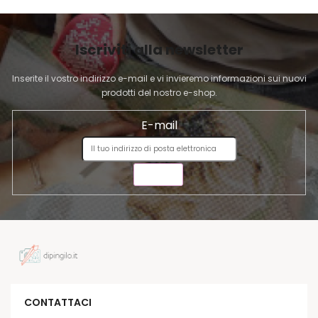
A
G
I
Iscriviti alla newsletter
N
A
Inserite il vostro indirizzo e-mail e vi invieremo informazioni sui nuovi
prodotti del nostro e-shop.
E-mail
INVIA
CONTATTACI