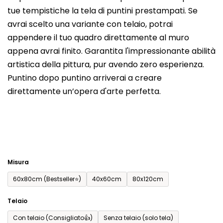
tue tempistiche la tela di puntini prestampati. Se
prodotto
avrai scelto una variante con telaio, potrai
è
appendere il tuo quadro direttamente al muro
0,0
appena avrai finito. Garantita l'impressionante abilità
su
artistica della pittura, pur avendo zero esperienza.
5
Puntino dopo puntino arriverai a creare
stelle.
direttamente un’opera d'arte perfetta.
Misura
60x80cm (Bestseller⭐)
40x60cm
80x120cm
Telaio
Con telaio (Consigliato👍)
Senza telaio (solo tela)