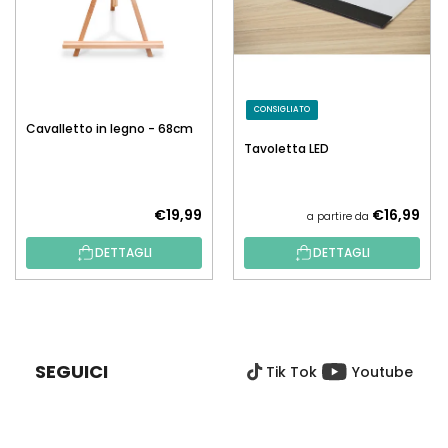
CONSIGLIATO
Cavalletto in legno - 68cm
Tavoletta LED
€19,99
€16,99
a partire da
DETTAGLI
DETTAGLI
P
I
È
SEGUICI
Tik Tok
Youtube
D
I
P