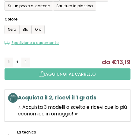
Su un pezzo di cartone
Struttura in plastica
Colore
Nero
Blu
Oro
Spedizione e pagamento
da
€13,19
Mi
AGGIUNGI AL CARRELLO
Acquista il 2, ricevi il 1 gratis
⭐ Acquista 3 modelli a scelta e ricevi quello più
economico in omaggio! ⭐
La tecnica