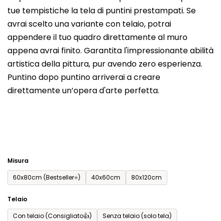
tue tempistiche la tela di puntini prestampati. Se
prodotto
avrai scelto una variante con telaio, potrai
è
appendere il tuo quadro direttamente al muro
0,0
appena avrai finito. Garantita l'impressionante abilità
su
artistica della pittura, pur avendo zero esperienza.
5
Puntino dopo puntino arriverai a creare
stelle.
direttamente un’opera d'arte perfetta.
Misura
60x80cm (Bestseller⭐)
40x60cm
80x120cm
Telaio
Con telaio (Consigliato👍)
Senza telaio (solo tela)