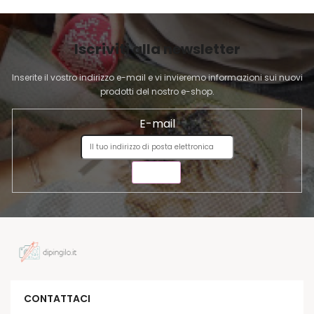
A
G
I
Iscriviti alla newsletter
N
A
Inserite il vostro indirizzo e-mail e vi invieremo informazioni sui nuovi
prodotti del nostro e-shop.
E-mail
INVIA
CONTATTACI