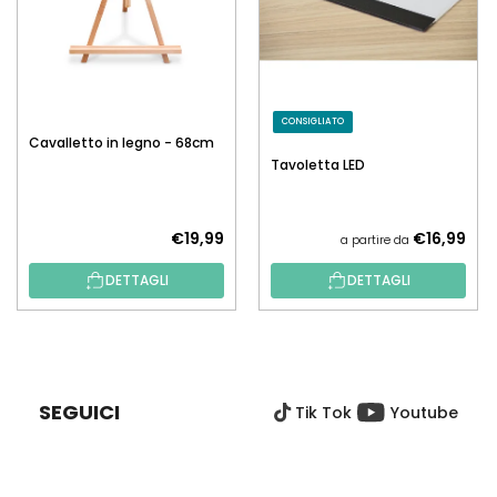
CONSIGLIATO
Cavalletto in legno - 68cm
Tavoletta LED
€19,99
€16,99
a partire da
DETTAGLI
DETTAGLI
P
I
È
SEGUICI
Tik Tok
Youtube
D
I
P