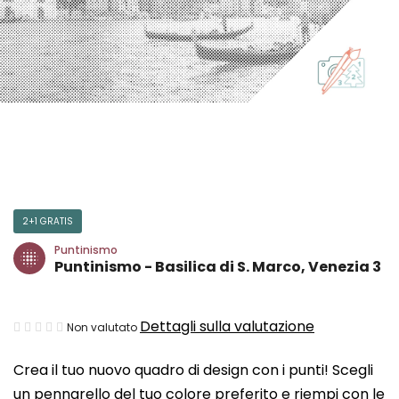
2+1 GRATIS
Puntinismo
Puntinismo - Basilica di S. Marco, Venezia 3
La
Dettagli sulla valutazione
Non valutato
valutazione
Crea il tuo nuovo quadro di design con i punti! Scegli
media
un pennarello del tuo colore preferito e riempi con le
del