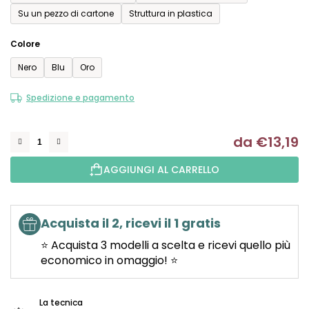
Su un pezzo di cartone
Struttura in plastica
Colore
Nero
Blu
Oro
Spedizione e pagamento
da
€13,19
Mi
AGGIUNGI AL CARRELLO
Acquista il 2, ricevi il 1 gratis
⭐ Acquista 3 modelli a scelta e ricevi quello più
economico in omaggio! ⭐
La tecnica