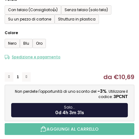
Con telaio (Consigliato👍)
Senza telaio (solo tela)
Su un pezzo di cartone
Struttura in plastica
Colore
Nero
Blu
Oro
Spedizione e pagamento
da
€10,69
Mi
-3%
Non perdete l'opportunità di uno sconto del
. Utilizzare il
codice:
3PCNT
Solo...
0d 4h 3m 30s
AGGIUNGI AL CARRELLO