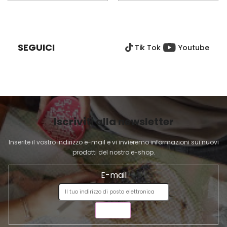
P
I
È
SEGUICI
Tik Tok
Youtube
D
I
P
A
G
I
Iscriviti alla newsletter
N
A
Inserite il vostro indirizzo e-mail e vi invieremo informazioni sui nuovi
prodotti del nostro e-shop.
E-mail
INVIA