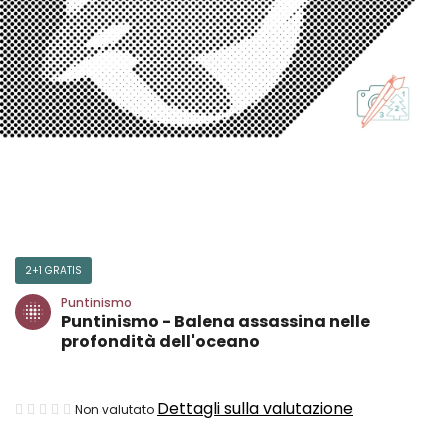
2+1 GRATIS
Puntinismo
Puntinismo - Balena assassina nelle
profondità dell'oceano
La
Dettagli sulla valutazione
Non valutato
valutazione