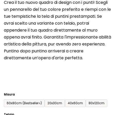
Crea il tuo nuovo quadro di design con i punti! Scegli
media
un pennarello del tuo colore preferito e riempi con le
del
tue tempistiche la tela di puntini prestampati. Se
prodotto
avrai scelto una variante con telaio, potrai
è
appendere il tuo quadro direttamente al muro
0,0
appena avrai finito. Garantita l'impressionante abilità
su
artistica della pittura, pur avendo zero esperienza.
5
Puntino dopo puntino arriverai a creare
stelle.
direttamente un’opera d'arte perfetta.
Misura
60x80cm (Bestseller⭐)
20x30cm
40x60cm
80x120cm
Telaio