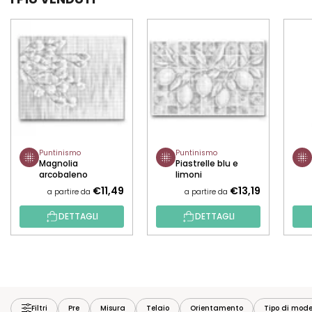
Puntinismo
Puntinismo
Magnolia
Piastrelle blu e
arcobaleno
limoni
€11,49
€13,19
a partire da
a partire da
DETTAGLI
DETTAGLI
Filtri
Pre
Misura
Telaio
Orientamento
Tipo di mode