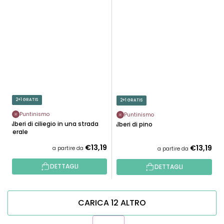
2+1 GRATIS
2+1 GRATIS
Puntinismo
Puntinismo
Alberi di ciliegio in una strada
Alberi di pino
serale
€13,19
€13,19
a partire da
a partire da
DETTAGLI
DETTAGLI
CARICA 12 ALTRO
P