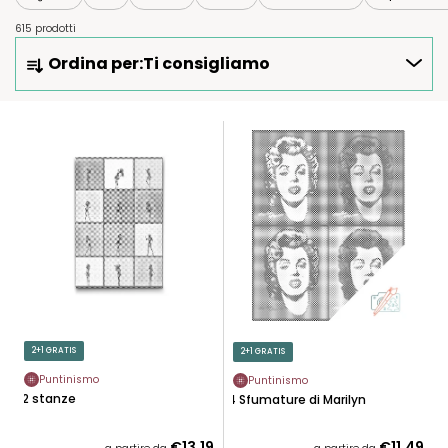
615 prodotti
O
Ordina per:
Ti consigliamo
R
D
I
E
N
L
A
E
M
N
E
C
N
O
T
D
O
E
P
I
R
P
2+1 GRATIS
2+1 GRATIS
O
R
D
Puntinismo
Puntinismo
O
12 stanze
4 Sfumature di Marilyn
O
D
T
O
€13,19
€11,49