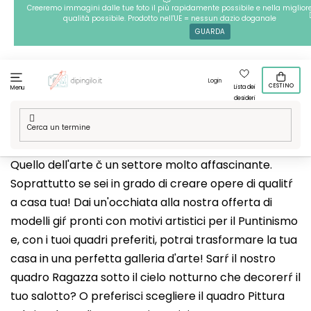
Passa
Creeremo immagini dalle tue foto il più rapidamente possibile e nella miglior
qualità possibile. Prodotto nell'UE = nessun dazio doganale
al
GUARDA
contenuto
Login
CESTINO
Lista dei
Menu
desideri
Casa
/
Tecniche
/
Puntinismo
/
Le nostre grafiche
/
Arte
Quello dell'arte č un settore molto affascinante.
Soprattutto se sei in grado di creare opere di qualitŕ
a casa tua! Dai un'occhiata alla nostra offerta di
modelli giŕ pronti con motivi artistici per il Puntinismo
e, con i tuoi quadri preferiti, potrai trasformare la tua
casa in una perfetta galleria d'arte! Sarŕ il nostro
quadro Ragazza sotto il cielo notturno che decorerŕ il
tuo salotto? O preferisci scegliere il quadro Pittura