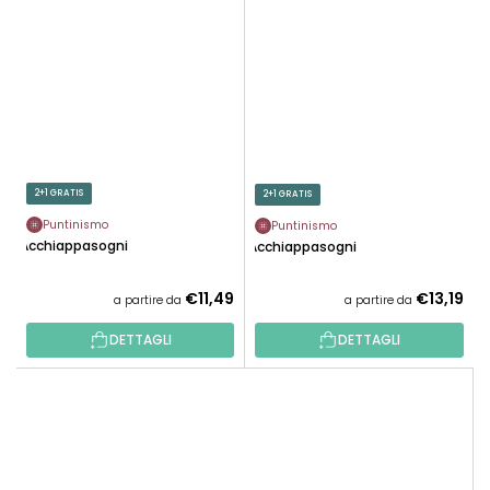
2+1 GRATIS
2+1 GRATIS
Puntinismo
Puntinismo
Acchiappasogni
Acchiappasogni
€11,49
€13,19
a partire da
a partire da
DETTAGLI
DETTAGLI