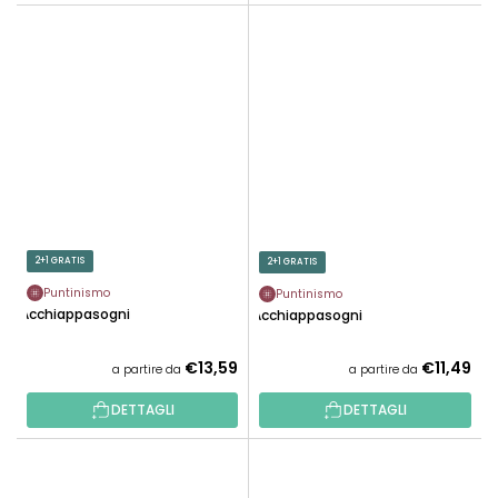
2+1 GRATIS
2+1 GRATIS
Puntinismo
Puntinismo
Acchiappasogni
Acchiappasogni
€13,59
€11,49
a partire da
a partire da
DETTAGLI
DETTAGLI