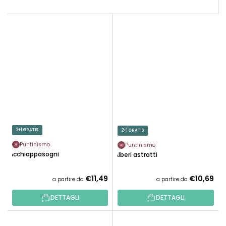
2+1 GRATIS
2+1 GRATIS
Puntinismo
Puntinismo
Acchiappasogni
Alberi astratti
€11,49
€10,69
a partire da
a partire da
DETTAGLI
DETTAGLI