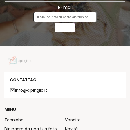
o
E-mail
INVIA
CONTATTACI
info@dipingilo.it
MENU
Tecniche
Vendite
Dipingere da una tua foto
Novità