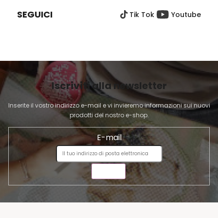
È
i
SEGUICI
Tik Tok
Youtube
D
d
e
I
l
P
l
A
'
G
e
I
l
Iscriviti alla newsletter
N
e
A
n
Inserite il vostro indirizzo e-mail e vi invieremo informazioni sui nuovi
c
prodotti del nostro e-shop.
o
E-mail
INVIA