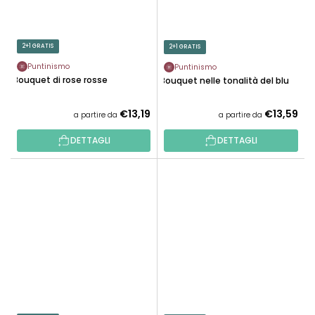
2+1 GRATIS
2+1 GRATIS
Puntinismo
Puntinismo
Bouquet di rose rosse
Bouquet nelle tonalità del blu
€13,19
€13,59
a partire da
a partire da
DETTAGLI
DETTAGLI