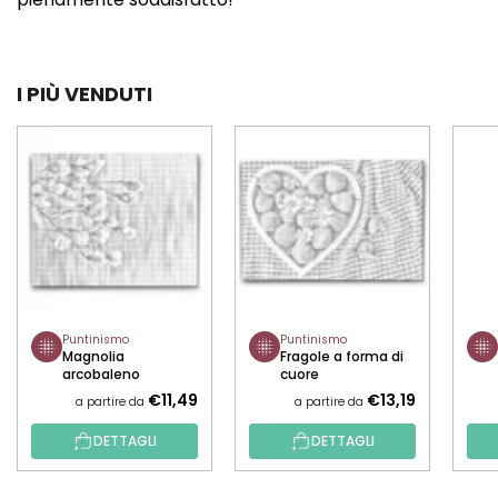
I PIÙ VENDUTI
Puntinismo
Puntinismo
Magnolia
Fragole a forma di
arcobaleno
cuore
€11,49
€13,19
a partire da
a partire da
DETTAGLI
DETTAGLI