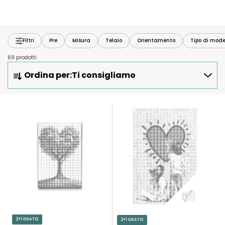
Filtri
Pre
Misura
Telaio
Orientamento
Tipo di mode
69 prodotti
O
Ordina per:
Ti consigliamo
R
D
I
E
N
L
A
E
M
N
E
C
N
O
T
D
O
E
P
I
R
P
2+1 GRATIS
2+1 GRATIS
O