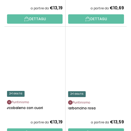
€13,19
€10,69
a partire da
a partire da
DETTAGLI
DETTAGLI
2+1 GRATIS
2+1 GRATIS
Puntinismo
Puntinismo
Arcobaleno con cuori
Barboncino rosa
€13,19
€13,59
a partire da
a partire da