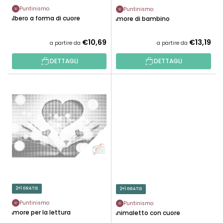
R
D
Puntinismo
Puntinismo
O
Albero a forma di cuore
Amore di bambino
O
D
T
O
€10,69
€13,19
a partire da
a partire da
T
T
I
DETTAGLI
DETTAGLI
T
I
2+1 GRATIS
2+1 GRATIS
Puntinismo
Puntinismo
Amore per la lettura
Animaletto con cuore