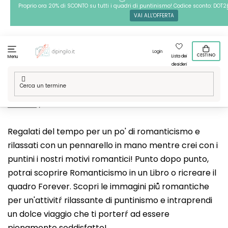
Passa
Proprio ora 20% di SCONTO su tutti i quadri di puntinismo! Codice sconto: DOT2
VAI ALL'OFFERTA
al
contenuto
Login
CESTINO
Lista dei
Menu
desideri
Casa
/
Tecniche
/
Puntinismo
/
Le nostre grafiche
/
Tradizioni e
festivita
/
San Valentino
Regalati del tempo per un po' di romanticismo e
rilassati con un pennarello in mano mentre crei con i
puntini i nostri motivi romantici! Punto dopo punto,
potrai scoprire Romanticismo in un Libro o ricreare il
quadro Forever. Scopri le immagini piů romantiche
per un'attivitŕ rilassante di puntinismo e intraprendi
un dolce viaggio che ti porterŕ ad essere
pienamente soddisfatto!