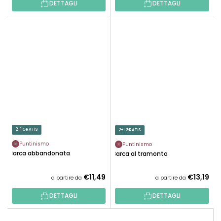
DETTAGLI
DETTAGLI
2+1 GRATIS
2+1 GRATIS
Puntinismo
Puntinismo
Barca abbandonata
Barca al tramonto
€11,49
€13,19
a partire da
a partire da
DETTAGLI
DETTAGLI