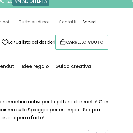
 DOT20
VAI ALL'OFFERTA
a noi
Tutto su di noi
Contatti
Accedi
La tua lista dei desideri
CARRELLO VUOTO
CARRELLO
venduti
Idee regalo
Guida creativa
i romantici motivi per la pittura diamante! Con
icismo sulla Spiaggia, per esempio... Scopri i
grande opera d'arte!