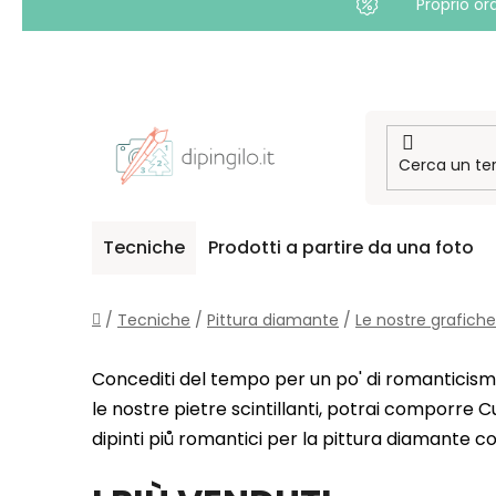
Proprio or
Passa
al
contenuto
Tecniche
Prodotti a partire da una foto
Casa
/
Tecniche
/
Pittura diamante
/
Le nostre grafiche
Concediti del tempo per un po' di romanticismo
le nostre pietre scintillanti, potrai comporre Cu
dipinti piů romantici per la pittura diamante c