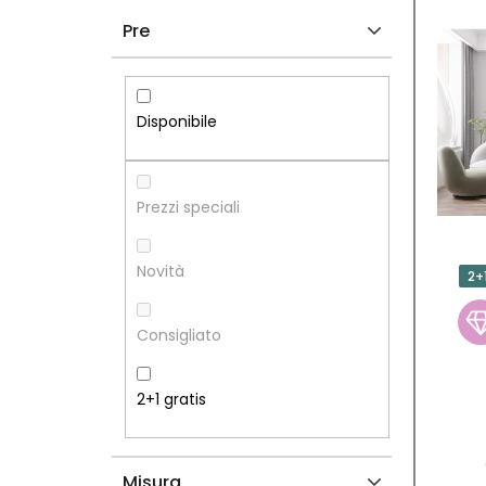
A
L
Pre
R
E
R
N
Disponibile
A
C
L
O
Prezzi speciali
A
D
Novità
2+
T
E
Consigliato
E
I
R
P
2+1 gratis
A
R
Misura