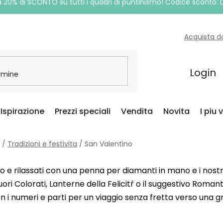
a 20% di SCONTO su tutti i quadri di puntinismo! Codice sconto:
Acquista d
Login
Ispirazione
Prezzi speciali
Vendita
Novita
I piu 
/
Tradizioni e festivita
/
San Valentino
 e rilassati con una penna per diamanti in mano e i nostr
ori Colorati, Lanterne della Felicitŕ o il suggestivo Romant
on i numeri e parti per un viaggio senza fretta verso una 