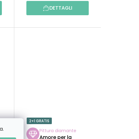
O
DETTAGLI
D
O
T
T
I
2+1 GRATIS
a.
Pittura diamante
Amore per la