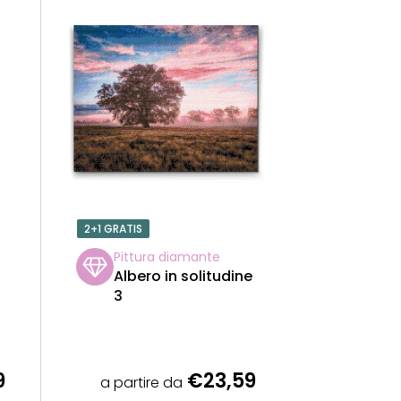
I
N
A
M
E
N
2+1 GRATIS
T
Pittura diamante
Albero in solitudine
O
3
P
R
9
€23,59
a partire da