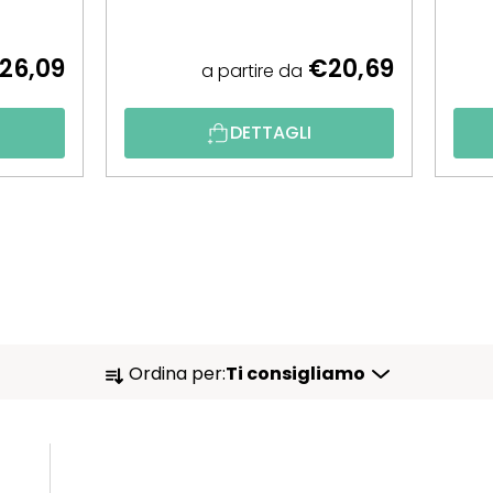
26,09
€20,69
a partire da
DETTAGLI
O
Ordina per:
Ti consigliamo
R
D