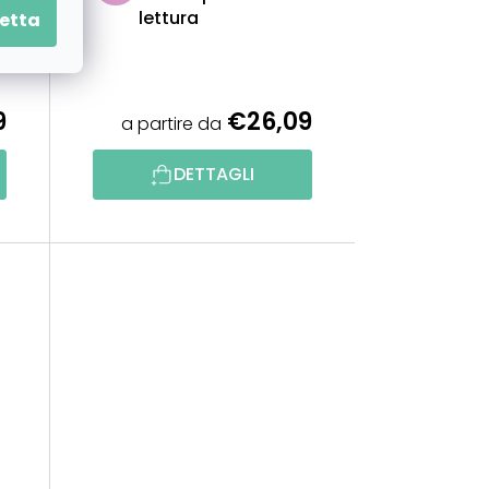
lettura
etta
9
€26,09
a partire da
DETTAGLI