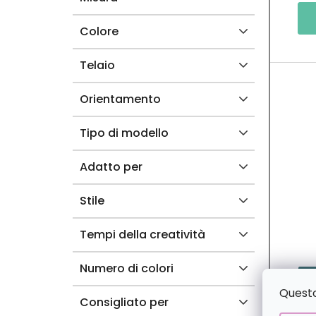
L
O
E
D
Colore
O
Telaio
T
Orientamento
T
Tipo di modello
I
Adatto per
Stile
Tempi della creatività
Numero di colori
2+
Questo 
Consigliato per