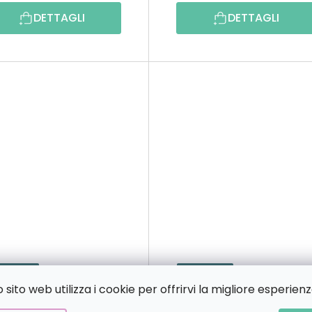
DETTAGLI
DETTAGLI
1 GRATIS
2+1 GRATIS
sito web utilizza i cookie per offrirvi la migliore esperienz
Pittura diamante
Pittura diamante
Amore di bambino
Amore di famiglia