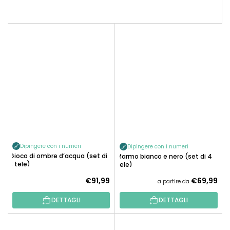
Dipingere con i numeri
Dipingere con i numeri
Gioco di ombre d’acqua (set di
Marmo bianco e nero (set di 4
3 tele)
tele)
€91,99
€69,99
a partire da
DETTAGLI
DETTAGLI