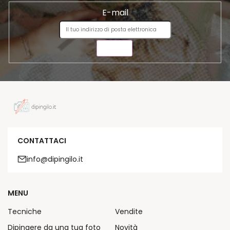
o
E-mail
INVIA
CONTATTACI
info@dipingilo.it
MENU
Tecniche
Vendite
Dipingere da una tua foto
Novità