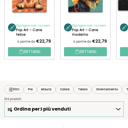
Dipingere con i numeri
Dipingere con i numeri
Pop Art – Cane
Pop Art – Cane
felice
moderno
€22,79
€22,79
a partire da
a partire da
DETTAGLI
DETTAGLI
Filtri
Pre
Misura
Colore
Telaio
Orientamento
T
164 prodotti
O
Ordina per:
I più venduti
R
D
I