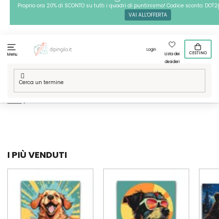
Passa
Proprio ora 20% di SCONTO su tutti i quadri di puntinismo! Codice sconto: DOT2
VAI ALL'OFFERTA
al
contenuto
Login
CESTINO
Lista dei
Menu
desideri
Casa
/
Tecniche
/
Dipingere con i numeri
/
Le nostre grafiche
/
Arte
/
Astratto
I PIÙ VENDUTI