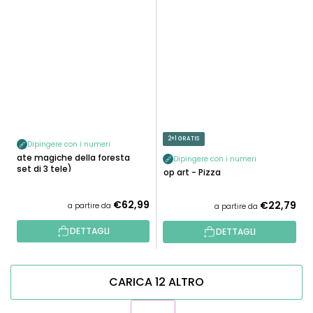
2+1 GRATIS
Dipingere con i numeri
Fate magiche della foresta
Dipingere con i numeri
(set di 3 tele)
Pop art - Pizza
€62,99
€22,79
a partire da
a partire da
DETTAGLI
DETTAGLI
CARICA 12 ALTRO
P