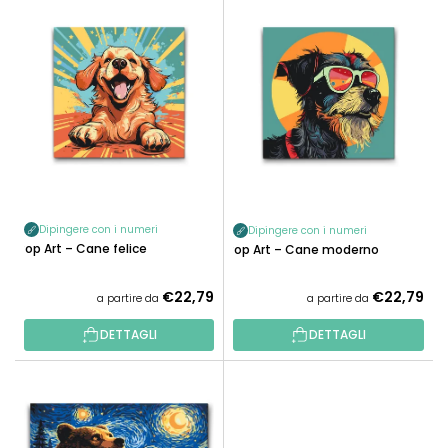
E
N
L
A
E
M
N
E
C
N
O
T
D
O
E
P
I
R
P
O
Dipingere con i numeri
Dipingere con i numeri
R
Pop Art – Cane felice
D
Pop Art – Cane moderno
O
O
D
€22,79
€22,79
T
a partire da
a partire da
O
T
T
DETTAGLI
DETTAGLI
I
T
I