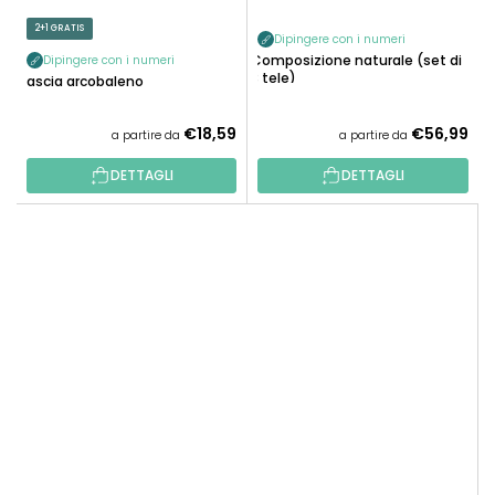
2+1 GRATIS
Dipingere con i numeri
Composizione naturale (set di
Dipingere con i numeri
3 tele)
Fascia arcobaleno
€18,59
€56,99
a partire da
a partire da
DETTAGLI
DETTAGLI