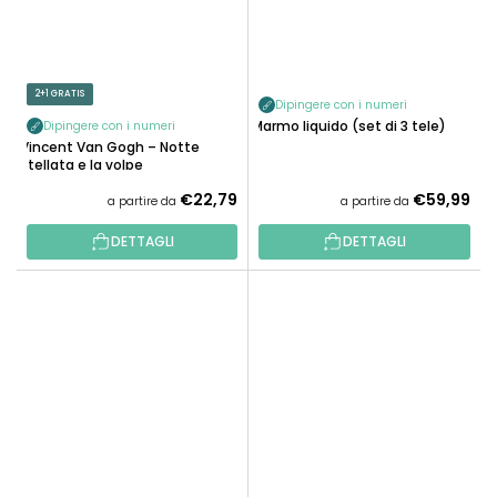
2+1 GRATIS
Dipingere con i numeri
Marmo liquido (set di 3 tele)
Dipingere con i numeri
Vincent Van Gogh – Notte
stellata e la volpe
€22,79
€59,99
a partire da
a partire da
DETTAGLI
DETTAGLI