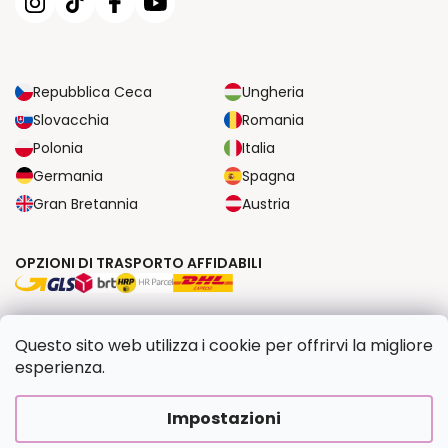
Repubblica Ceca
Ungheria
Slovacchia
Romania
Polonia
Italia
Germania
Spagna
Gran Bretannia
Austria
OPZIONI DI TRASPORTO AFFIDABILI
OPZIONI DI PAGAMENTO SICURE
Questo sito web utilizza i cookie per offrirvi la migliore
esperienza.
Copyright 2026
Dipingilo.it
. Tutti i diritti riservati.
Impostazioni
Creato da Shoptet Premium
|
Upravilo
FV STUDIO