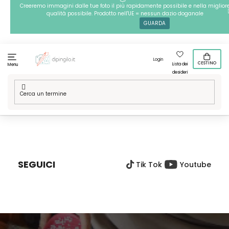
Passa
Creeremo immagini dalle tue foto il più rapidamente possibile e nella miglior
qualità possibile. Prodotto nell'UE = nessun dazio doganale
al
GUARDA
contenuto
Login
CESTINO
Lista dei
Menu
desideri
Casa
/
Tecniche
/
Perline da stirare
/
Le nostre grafiche
/
Perline da stirare - Pesci
P
I
È
SEGUICI
Tik Tok
Youtube
D
I
P
A
G
I