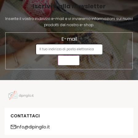
Iscriviti alla newsletter
N
A
Inserite il vostro indirizzo e-mail e vi invieremo informazioni sui nuovi
prodotti del nostro e-shop.
E-mail
INVIA
CONTATTACI
info@dipingilo.it