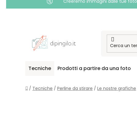
Creeremo immagini dalle tue foto i
Passa
al
contenuto
Tecniche
Prodotti a partire da una foto
Casa
/
Tecniche
/
Perline da stirare
/
Le nostre grafiche
B
A
R