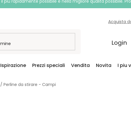
l più rapidamente possibile e nella migliore qualità possibile. P
Acquista d
Login
Ispirazione
Prezzi speciali
Vendita
Novita
I piu 
/
Perline da stirare - Campi