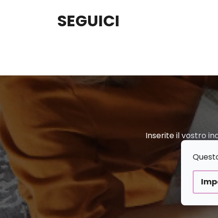
P
R
SEGUICI
I
A
È
L
D
A
I
T
P
E
A
Inserite il vostro i
R
G
Questo 
A
I
Imp
L
N
E