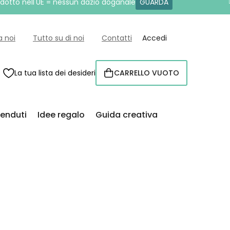
rodotto nell'UE = nessun dazio doganale
GUARDA
a noi
Tutto su di noi
Contatti
Accedi
La tua lista dei desideri
CARRELLO VUOTO
CARRELLO
venduti
Idee regalo
Guida creativa