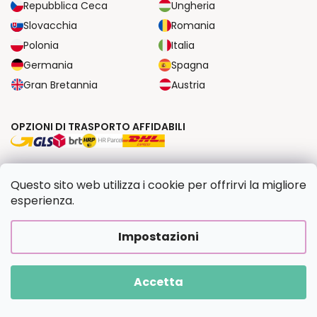
Repubblica Ceca
Ungheria
Slovacchia
Romania
Polonia
Italia
Germania
Spagna
Gran Bretannia
Austria
OPZIONI DI TRASPORTO AFFIDABILI
OPZIONI DI PAGAMENTO SICURE
Questo sito web utilizza i cookie per offrirvi la migliore
esperienza.
Copyright 2026
Dipingilo.it
. Tutti i diritti riservati.
Impostazioni
Creato da Shoptet Premium
|
Upravilo
FV STUDIO
Accetta