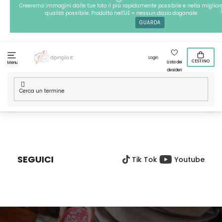
Passa
Creeremo immagini dalle tue foto il più rapidamente possibile e nella miglior
qualità possibile. Prodotto nell'UE = nessun dazio doganale
al
GUARDA
contenuto
Login
CESTINO
Lista dei
Menu
desideri
Casa
/
Tecniche
/
Perline da stirare
/
Le nostre grafiche
/
Perline da stirare - Asia
P
I
È
SEGUICI
Tik Tok
Youtube
D
I
P
A
G
I