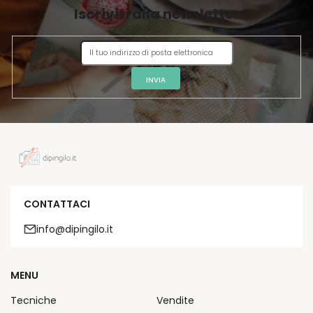
Iscriviti alla newsletter
N
A
INVIA
CONTATTACI
info@dipingilo.it
MENU
Tecniche
Vendite