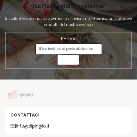
Iscriviti alla newsletter
N
A
Inserite il vostro indirizzo e-mail e vi invieremo informazioni sui nuovi
prodotti del nostro e-shop.
E-mail
INVIA
CONTATTACI
info@dipingilo.it