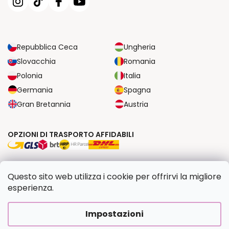
Repubblica Ceca
Ungheria
Slovacchia
Romania
Polonia
Italia
Germania
Spagna
Gran Bretannia
Austria
OPZIONI DI TRASPORTO AFFIDABILI
OPZIONI DI PAGAMENTO SICURE
Questo sito web utilizza i cookie per offrirvi la migliore
esperienza.
Copyright 2026
Dipingilo.it
. Tutti i diritti riservati.
Impostazioni
Creato da Shoptet Premium
|
Upravilo
FV STUDIO