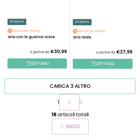
2+1 GRATIS
2+1 GRATIS
Perline da stirare
Perline da stirare
Rana con le guance rosse
Rana reale
€30,99
€27,99
a partire da
a partire da
DETTAGLI
DETTAGLI
CARICA 3 ALTRO
P
1
2
a
g
C
i
15
articoli totali
o
n
n
a
INIZIO
t
z
r
i