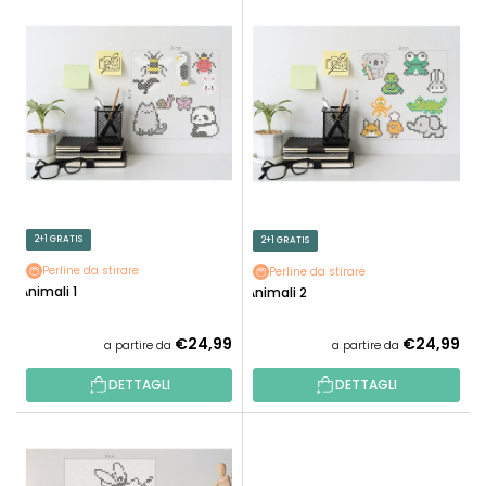
E
N
L
A
E
M
N
E
C
N
O
T
D
O
E
P
I
R
P
2+1 GRATIS
2+1 GRATIS
O
R
D
Perline da stirare
Perline da stirare
O
Animali 1
Animali 2
O
D
T
O
€24,99
€24,99
a partire da
a partire da
T
T
I
DETTAGLI
DETTAGLI
T
I