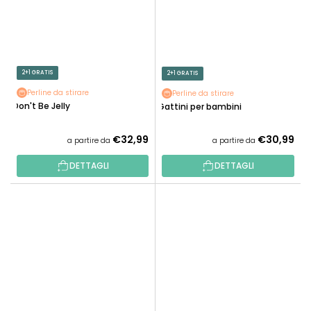
2+1 GRATIS
2+1 GRATIS
Perline da stirare
Perline da stirare
Don't Be Jelly
Gattini per bambini
€32,99
€30,99
a partire da
a partire da
DETTAGLI
DETTAGLI