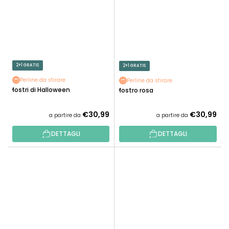
2+1 GRATIS
2+1 GRATIS
Perline da stirare
Perline da stirare
Mostri di Halloween
Mostro rosa
€30,99
€30,99
a partire da
a partire da
DETTAGLI
DETTAGLI