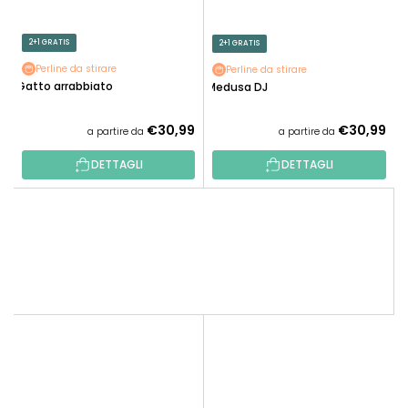
2+1 GRATIS
2+1 GRATIS
Perline da stirare
Perline da stirare
Gatto arrabbiato
Medusa DJ
€30,99
€30,99
a partire da
a partire da
DETTAGLI
DETTAGLI