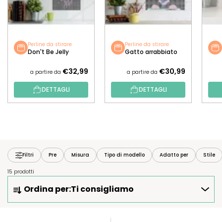
Perline da stirare
Perline da stirare
Don't Be Jelly
Gatto arrabbiato
€32,99
€30,99
a partire da
a partire da
DETTAGLI
DETTAGLI
Filtri
Pre
Misura
Tipo di modello
Adatto per
Stile
15 prodotti
O
Ordina per:
Ti consigliamo
R
D
I