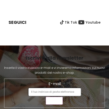
o
o
P
l
n
I
e
l
È
i
SEGUICI
Tik Tok
Youtube
D
d
e
I
l
P
l
A
'
G
e
I
l
Iscriviti alla newsletter
N
e
A
n
Inserite il vostro indirizzo e-mail e vi invieremo informazioni sui nuovi
c
prodotti del nostro e-shop.
o
E-mail
INVIA