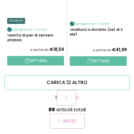
2+1 GRATIS
Dipingere con i numeri
Cavallucci a dondolo (set di 2
Dipingere con i numeri
tele)
Casetta di pan di zenzero
natalizia
€18,59
€41,99
a partire da
a partire da
DETTAGLI
DETTAGLI
CARICA 12 ALTRO
P
1
8
a
g
C
i
88
articoli totali
o
n
n
a
INIZIO
t
z
r
i