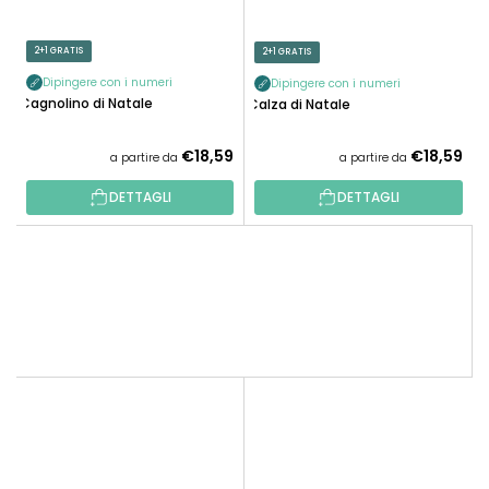
2+1 GRATIS
2+1 GRATIS
Dipingere con i numeri
Dipingere con i numeri
Cagnolino di Natale
Calza di Natale
€18,59
€18,59
a partire da
a partire da
DETTAGLI
DETTAGLI