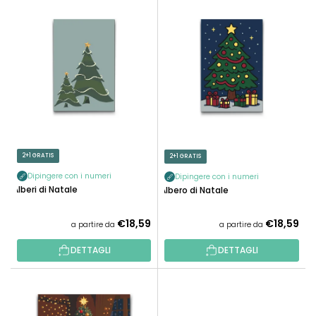
E
N
L
A
E
M
N
E
C
N
O
T
D
O
E
P
I
R
P
2+1 GRATIS
2+1 GRATIS
O
R
D
Dipingere con i numeri
Dipingere con i numeri
O
Alberi di Natale
Albero di Natale
O
D
T
O
€18,59
€18,59
a partire da
a partire da
T
T
I
DETTAGLI
DETTAGLI
T
I