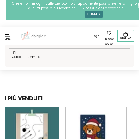
Passa
Creeremo immagini dalle tue foto il più rapidamente possibile e nella miglior
qualità possibile. Prodotto nell'UE = nessun dazio doganale
al
GUARDA
contenuto
Login
CESTINO
Lista dei
Menu
desideri
Casa
/
Tecniche
/
Dipingere con i numeri
/
Le nostre grafiche
/
Tradizioni e festivita
/
Natale
I PIÙ VENDUTI