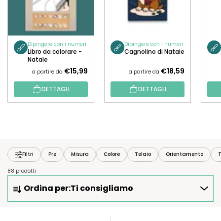
Dipingere con i numeri
Dipingere con i numeri
Libro da colorare -
Cagnolino di Natale
Natale
€15,99
€18,59
a partire da
a partire da
DETTAGLI
DETTAGLI
Filtri
Pre
Misura
Colore
Telaio
Orientamento
T
88 prodotti
O
Ordina per:
Ti consigliamo
R
D
I