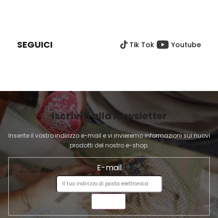
o
o
P
l
n
I
e
l
È
i
SEGUICI
Tik Tok
Youtube
D
d
e
I
l
P
l
A
'
G
e
I
l
Iscriviti alla newsletter
N
e
A
n
Inserite il vostro indirizzo e-mail e vi invieremo informazioni sui nuovi
c
prodotti del nostro e-shop.
o
E-mail
INVIA