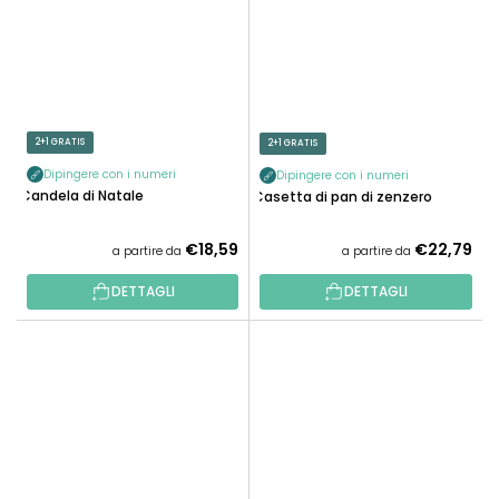
2+1 GRATIS
2+1 GRATIS
Dipingere con i numeri
Dipingere con i numeri
Candela di Natale
Casetta di pan di zenzero
€18,59
€22,79
a partire da
a partire da
DETTAGLI
DETTAGLI