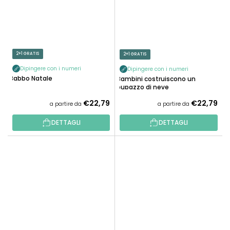
2+1 GRATIS
2+1 GRATIS
Dipingere con i numeri
Dipingere con i numeri
Babbo Natale
Bambini costruiscono un
pupazzo di neve
€22,79
€22,79
a partire da
a partire da
DETTAGLI
DETTAGLI