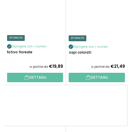
2+1 GRATIS
2+1 GRATIS
Dipingere con i numeri
Dipingere con i numeri
Motivo floreale
Rospi colorati
€19,89
€21,49
a partire da
a partire da
DETTAGLI
DETTAGLI