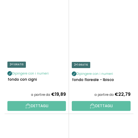
2+1 GRATIS
2+1 GRATIS
Dipingere con i numeri
Dipingere con i numeri
Sfondo con cigni
Sfondo floreale - Ibisco
€19,89
€22,79
a partire da
a partire da
DETTAGLI
DETTAGLI