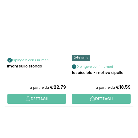
2+1 GRATIS
Dipingere con i numeri
Limoni sullo sfondo
Dipingere con i numeri
Mosaico blu - motivo cipolla
€22,79
€18,59
a partire da
a partire da
DETTAGLI
DETTAGLI