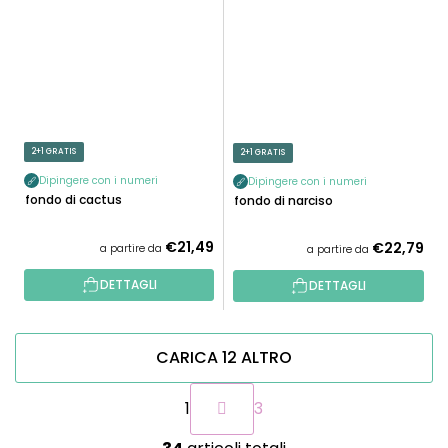
2+1 GRATIS
2+1 GRATIS
Dipingere con i numeri
Dipingere con i numeri
Sfondo di cactus
Sfondo di narciso
€21,49
€22,79
a partire da
a partire da
DETTAGLI
DETTAGLI
CARICA 12 ALTRO
P
1
3
a
g
C