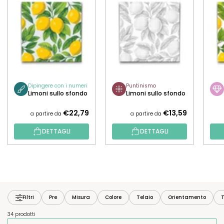
Dipingere con i numeri
Puntinismo
Limoni sullo sfondo
Limoni sullo sfondo
€22,79
€13,59
a partire da
a partire da
DETTAGLI
DETTAGLI
Filtri
Pre
Misura
Colore
Telaio
Orientamento
T
34 prodotti
O