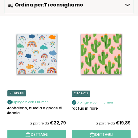
Ordina per:
Ti consigliamo
R
D
I
E
N
L
A
E
M
N
E
C
N
O
T
D
O
E
P
I
R
P
2+1 GRATIS
2+1 GRATIS
O
R
D
Dipingere con i numeri
Dipingere con i numeri
O
Arcobaleno, nuvola e gocce di
Cactus in fiore
O
pioggia
D
T
O
€22,79
€19,89
a partire da
a partire da
T
T
I
DETTAGLI
DETTAGLI
T