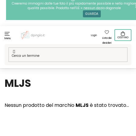
Passa
Creeremo immagini dalle tue foto il più rapidamente possibile e nella miglior
qualità possibile. Prodotto nell'UE = nessun dazio doganale
al
GUARDA
contenuto
Login
CESTINO
Lista dei
Menu
desideri
Casa
/
Marchi
/
MLJS
MLJS
Nessun prodotto del marchio
MLJS
è stato trovato...
P
I
È