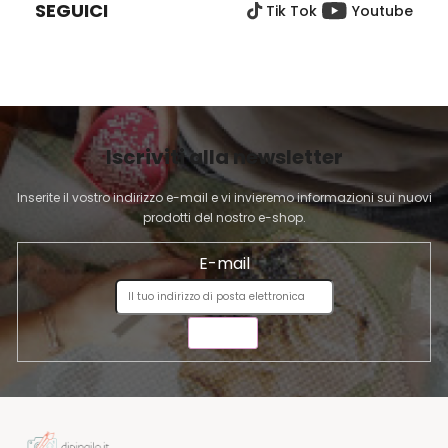
SEGUICI
Tik Tok
Youtube
D
I
P
A
G
I
Iscriviti alla newsletter
N
A
Inserite il vostro indirizzo e-mail e vi invieremo informazioni sui nuovi
prodotti del nostro e-shop.
E-mail
INVIA