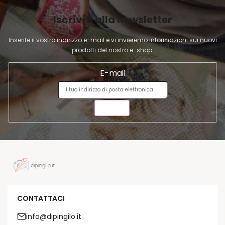
e
I
l
Iscriviti alla newsletter
N
e
A
n
Inserite il vostro indirizzo e-mail e vi invieremo informazioni sui nuovi
c
prodotti del nostro e-shop.
o
E-mail
INVIA
CONTATTACI
info@dipingilo.it