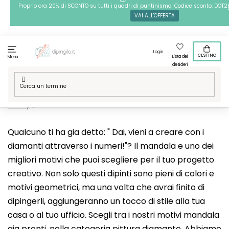
Passa
Proprio ora 20% di SCONTO su tutti i quadri di puntinismo! Codice sconto: DOT2
VAI ALL'OFFERTA
al
contenuto
Login
CESTINO
Lista dei
Menu
desideri
Casa
/
Tecniche
/
Pittura diamante
/
Le nostre grafiche
/
Hobby
/
Mandala
Qualcuno ti ha gia detto: " Dai, vieni a creare con i
diamanti attraverso i numeri!"? Il mandala e uno dei
migliori motivi che puoi scegliere per il tuo progetto
creativo. Non solo questi dipinti sono pieni di colori e
motivi geometrici, ma una volta che avrai finito di
dipingerli, aggiungeranno un tocco di stile alla tua
casa o al tuo ufficio. Scegli tra i nostri motivi mandala
gia pronti, nella categoria pittura diamante. Abbiamo