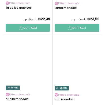
Pittura diamante
Pittura diamante
Día de los muertos
Donna mandala
€22,39
€23,59
a partire da
a partire da
DETTAGLI
DETTAGLI
2+1 GRATIS
2+1 GRATIS
Pittura diamante
Pittura diamante
Farfalla mandala
Gufo mandala