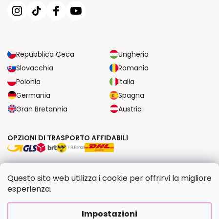
Repubblica Ceca
Ungheria
Slovacchia
Romania
Polonia
Italia
Germania
Spagna
Gran Bretannia
Austria
OPZIONI DI TRASPORTO AFFIDABILI
OPZIONI DI PAGAMENTO SICURE
Questo sito web utilizza i cookie per offrirvi la migliore
esperienza.
Copyright 2026
Dipingilo.it
. Tutti i diritti riservati.
Impostazioni