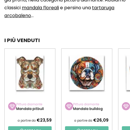
classici
mandala floreali
e persino una
tartaruga
arcobaleno
...
I PIÙ VENDUTI
Pittura diamante
Pittura diamante
Mandala pitbull
Mandala bulldog
€23,59
€26,09
a partire da
a partire da