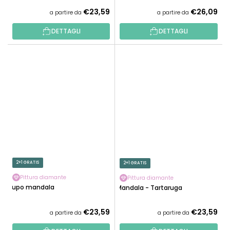
€23,59
€26,09
a partire da
a partire da
DETTAGLI
DETTAGLI
2+1 GRATIS
2+1 GRATIS
Pittura diamante
Pittura diamante
Lupo mandala
Mandala - Tartaruga
€23,59
€23,59
a partire da
a partire da