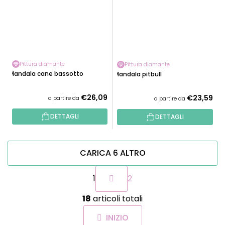
Pittura diamante
Pittura diamante
Mandala cane bassotto
Mandala pitbull
€26,09
€23,59
a partire da
a partire da
DETTAGLI
DETTAGLI
CARICA 6 ALTRO
P
1
2
a
g
C
i
18
articoli totali
o
n
n
a
INIZIO
t