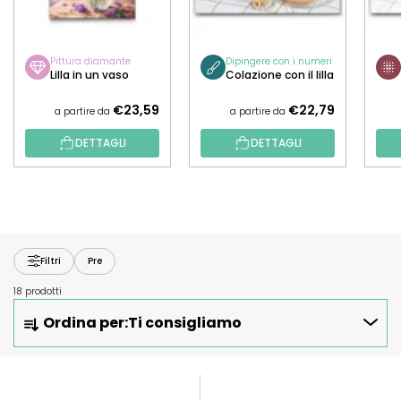
Pittura diamante
Dipingere con i numeri
Lilla in un vaso
Colazione con il lilla
€23,59
€22,79
a partire da
a partire da
DETTAGLI
DETTAGLI
Filtri
Pre
18 prodotti
O
Ordina per:
Ti consigliamo
R
D
I
E
N