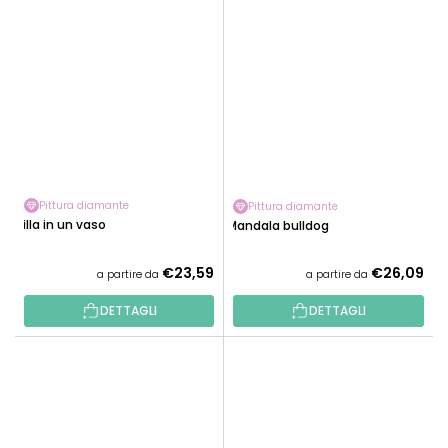
Pittura diamante
Pittura diamante
Lilla in un vaso
Mandala bulldog
€23,59
€26,09
a partire da
a partire da
DETTAGLI
DETTAGLI