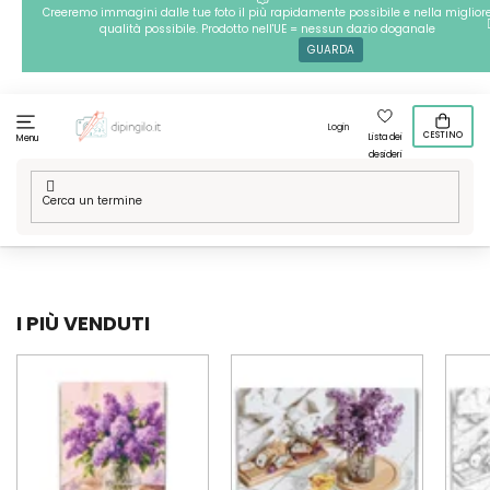
Passa
Creeremo immagini dalle tue foto il più rapidamente possibile e nella miglior
qualità possibile. Prodotto nell'UE = nessun dazio doganale
al
GUARDA
contenuto
Login
CESTINO
Lista dei
Menu
desideri
Casa
/
Novita
/
Maggio 2026
I PIÙ VENDUTI