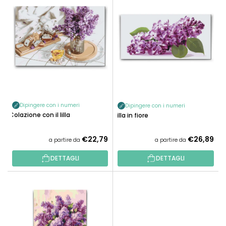
L
A
E
M
N
E
C
N
O
T
D
O
E
P
I
R
P
O
Dipingere con i numeri
Dipingere con i numeri
R
Colazione con il lilla
D
Lilla in fiore
O
O
D
€22,79
€26,89
T
a partire da
a partire da
O
T
T
DETTAGLI
DETTAGLI
I
T
I