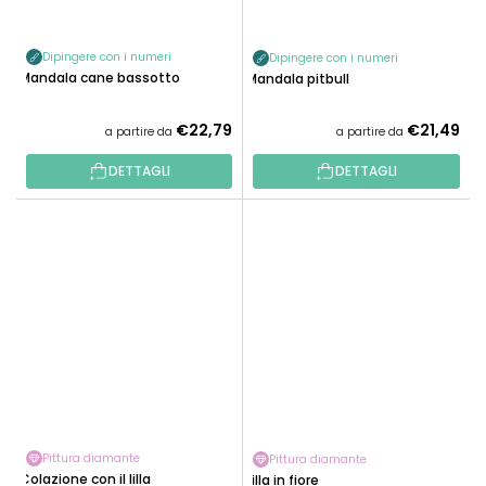
Dipingere con i numeri
Dipingere con i numeri
Mandala cane bassotto
Mandala pitbull
€22,79
€21,49
a partire da
a partire da
DETTAGLI
DETTAGLI
Pittura diamante
Pittura diamante
Colazione con il lilla
Lilla in fiore