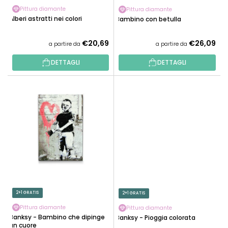
R
D
Pittura diamante
Pittura diamante
O
Alberi astratti nei colori
Bambino con betulla
O
D
T
O
€20,69
€26,09
a partire da
a partire da
T
T
I
DETTAGLI
DETTAGLI
T
I
2+1 GRATIS
2+1 GRATIS
Pittura diamante
Pittura diamante
Banksy - Bambino che dipinge
Banksy - Pioggia colorata
un cuore