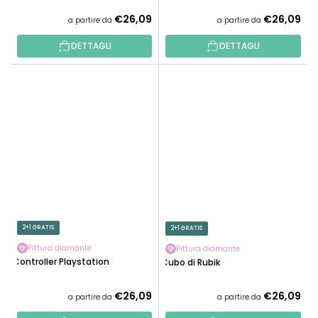
€26,09
€26,09
a partire da
a partire da
DETTAGLI
DETTAGLI
2+1 GRATIS
2+1 GRATIS
Pittura diamante
Pittura diamante
Controller Playstation
Cubo di Rubik
€26,09
€26,09
a partire da
a partire da