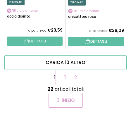
2+1 GRATIS
2+1 GRATIS
Pittura diamante
Pittura diamante
Faccia dipinta
Fenicottero rosa
€23,59
€26,09
a partire da
a partire da
DETTAGLI
DETTAGLI
CARICA 10 ALTRO
P
1
2
a
g
C
i
22
articoli totali
o
n
n
a
INIZIO
t
z
r
i
o
o
P
l
n
I
e
l