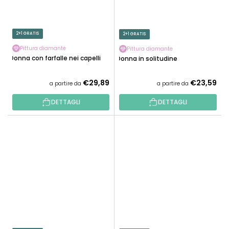
2+1 GRATIS
2+1 GRATIS
Pittura diamante
Pittura diamante
Donna con farfalle nei capelli
Donna in solitudine
€29,89
€23,59
a partire da
a partire da
DETTAGLI
DETTAGLI