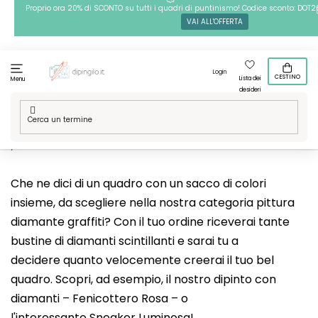
Passa
Proprio ora 20% di SCONTO su tutti i quadri di puntinismo! Codice sconto: DOT2
VAI ALL'OFFERTA
al
contenuto
Login
CESTINO
Lista dei
Menu
desideri
Casa
/
Tecniche
/
Pittura diamante
/
Le nostre grafiche
/
Arte
/
Graffiti
Che ne dici di un quadro con un sacco di colori
insieme, da scegliere nella nostra categoria pittura
diamante graffiti? Con il tuo ordine riceverai tante
bustine di diamanti scintillanti e sarai tu a
decidere quanto velocemente creerai il tuo bel
quadro. Scopri, ad esempio, il nostro dipinto con
diamanti – Fenicottero Rosa – o
l'interessante
Sneaker Luminosa
!