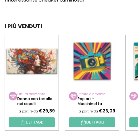
I PIÙ VENDUTI
Pittura diamante
Pittura diamante
Donna con farfalle
Pop art -
nei capelli
Macchinetta
fotografica
€29,89
€26,09
a partire da
a partire da
DETTAGLI
DETTAGLI