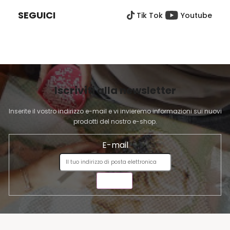
È
i
SEGUICI
Tik Tok
Youtube
D
d
e
I
l
P
l
A
'
G
e
I
l
Iscriviti alla newsletter
N
e
A
n
Inserite il vostro indirizzo e-mail e vi invieremo informazioni sui nuovi
c
prodotti del nostro e-shop.
o
E-mail
INVIA