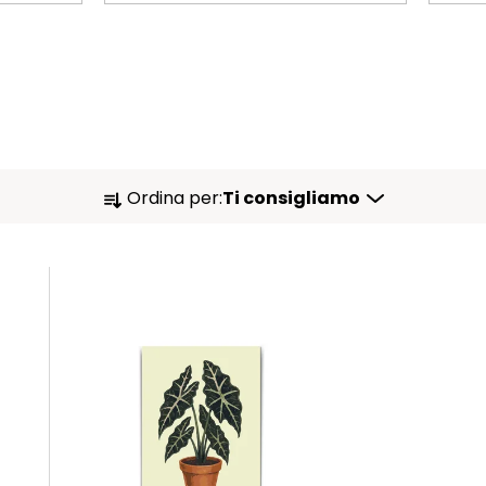
O
Ordina per:
Ti consigliamo
R
D
I
N
A
M