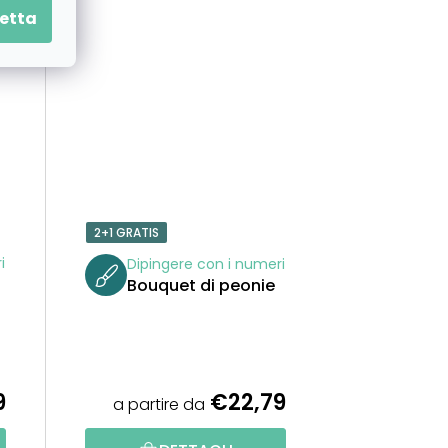
T
etta
I
2+1 GRATIS
i
Dipingere con i numeri
Bouquet di peonie
9
€22,79
a partire da