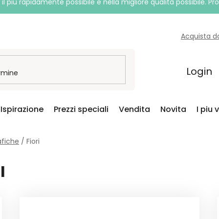
l più rapidamente possibile e nella migliore qualità possibile. P
Acquista d
Login
Ispirazione
Prezzi speciali
Vendita
Novita
I piu 
afiche
/
Fiori
I