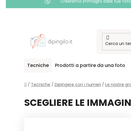
Creeremo immagini dalle tue foto i
Passa
al
contenuto
Tecniche
Prodotti a partire da una foto
Casa
/
Tecniche
/
Dipingere con i numeri
/
Le nostre gr
SCEGLIERE LE IMMAGIN