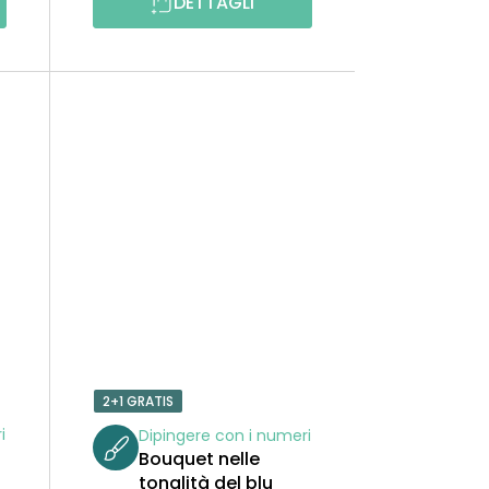
DETTAGLI
2+1 GRATIS
i
Dipingere con i numeri
i
Bouquet nelle
tonalità del blu