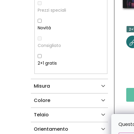
L
O
Prezzi speciali
A
D
Novità
2+
T
E
Consigliato
E
I
R
P
2+1 gratis
A
R
Misura
L
O
E
D
Colore
O
Telaio
Questo 
T
Orientamento