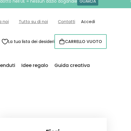
rodotto nell'UE = nessun dazio doganale
GUARDA
a noi
Tutto su di noi
Contatti
Accedi
La tua lista dei desideri
CARRELLO VUOTO
CARRELLO
venduti
Idee regalo
Guida creativa