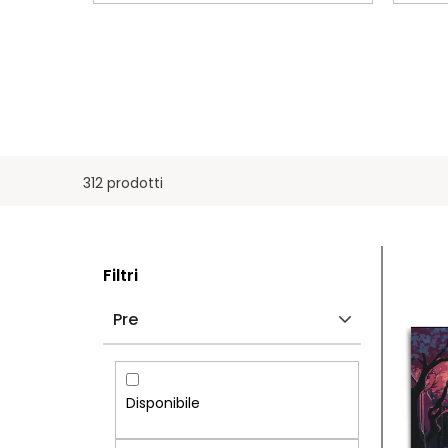
312 prodotti
B
E
Filtri
A
L
Pre
R
E
R
N
Disponibile
A
C