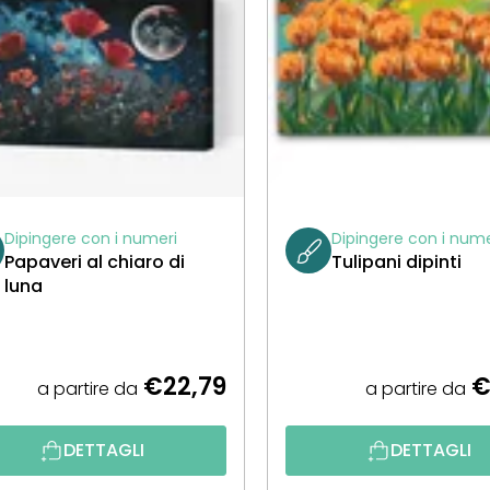
Dipingere con i numeri
Dipingere con i nume
Papaveri al chiaro di
Tulipani dipinti
luna
€22,79
€
a partire da
a partire da
DETTAGLI
DETTAGLI