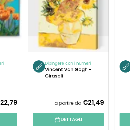
ri
Dipingere con i numeri
Vincent Van Gogh -
Girasoli
22,79
€21,49
a partire da
DETTAGLI