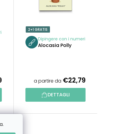
E
N
2+1 GRATIS
i
T
Dipingere con i numeri
Alocasia Polly
O
P
R
9
€22,79
a partire da
O
DETTAGLI
D
O
a.
T