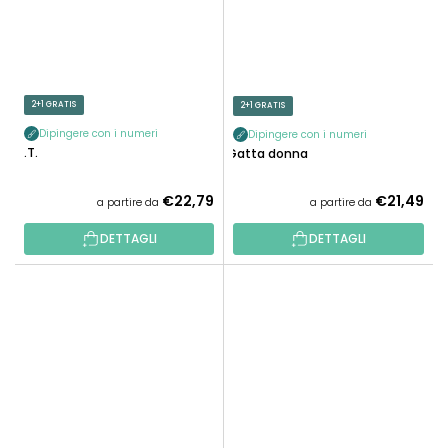
2+1 GRATIS
2+1 GRATIS
Dipingere con i numeri
Dipingere con i numeri
E.T.
Gatta donna
€22,79
€21,49
a partire da
a partire da
DETTAGLI
DETTAGLI