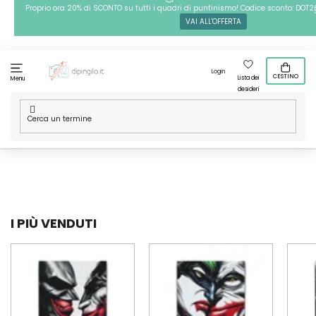
Passa
Proprio ora 20% di SCONTO su tutti i quadri di puntinismo! Codice sconto: DOT2
VAI ALL'OFFERTA
al
contenuto
Login
CESTINO
Lista dei
Menu
desideri
Casa
/
Tecniche
/
Dipingere con i numeri
/
Le nostre grafiche
/
Film
I PIÙ VENDUTI