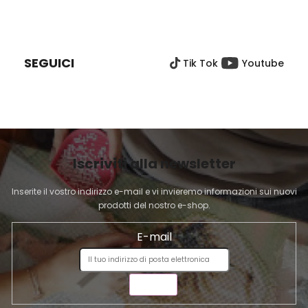
o
o
P
l
n
I
e
l
È
i
SEGUICI
Tik Tok
Youtube
D
d
e
I
l
P
l
A
'
G
e
I
l
Iscriviti alla newsletter
N
e
A
n
Inserite il vostro indirizzo e-mail e vi invieremo informazioni sui nuovi
c
prodotti del nostro e-shop.
o
E-mail
INVIA