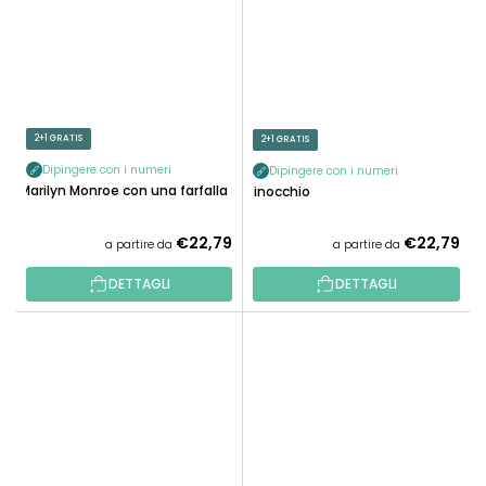
2+1 GRATIS
2+1 GRATIS
Dipingere con i numeri
Dipingere con i numeri
Marilyn Monroe con una farfalla
Pinocchio
€22,79
€22,79
a partire da
a partire da
DETTAGLI
DETTAGLI