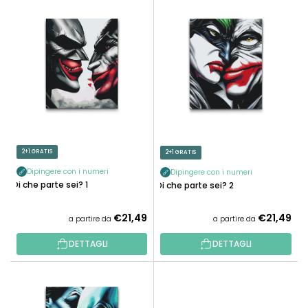
E
N
L
A
E
M
N
E
C
N
O
T
D
O
E
P
I
R
P
2+1 GRATIS
2+1 GRATIS
O
R
D
Dipingere con i numeri
Dipingere con i numeri
O
Di che parte sei? 1
Di che parte sei? 2
O
D
T
O
€21,49
€21,49
a partire da
a partire da
T
T
I
DETTAGLI
DETTAGLI
T
I