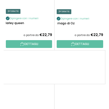
2+1 GRATIS
2+1 GRATIS
Dipingere con i numeri
Dipingere con i numeri
Harley queen
Il mago di Oz
€22,79
€22,79
a partire da
a partire da
DETTAGLI
DETTAGLI