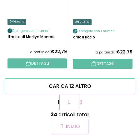
2+1 GRATIS
2+1 GRATIS
Dipingere con i numeri
Dipingere con i numeri
Ritratto di Marilyn Monroe
Sonic il riccio
€22,79
€22,79
a partire da
a partire da
DETTAGLI
DETTAGLI
CARICA 12 ALTRO
P
1
3
a
g
C
i
34
articoli totali
o
n
n
a
INIZIO
t
z
r
i