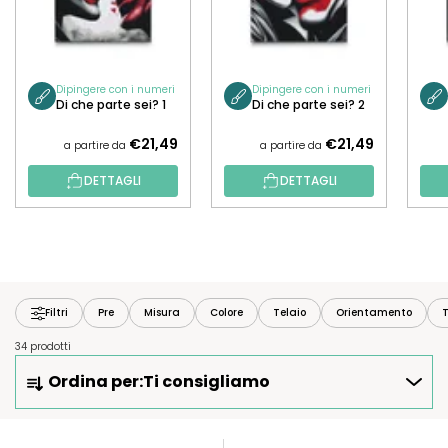
Dipingere con i numeri
Dipingere con i numeri
Di che parte sei? 1
Di che parte sei? 2
€21,49
€21,49
a partire da
a partire da
DETTAGLI
DETTAGLI
Filtri
Pre
Misura
Colore
Telaio
Orientamento
T
34 prodotti
O
Ordina per:
Ti consigliamo
R
D
I