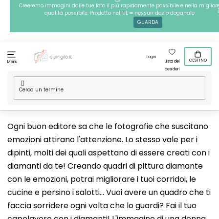
Passa
Creeremo immagini dalle tue foto il più rapidamente possibile e nella miglior
qualità possibile. Prodotto nell'UE = nessun dazio doganale
al
GUARDA
contenuto
Login
CESTINO
Lista dei
Menu
desideri
Casa
/
Tecniche
/
Pittura diamante
/
Le nostre grafiche
/
Emozioni
Ogni buon editore sa che le fotografie che suscitano
emozioni attirano l'attenzione. Lo stesso vale per i
dipinti, molti dei quali aspettano di essere creati con i
diamanti da te! Creando quadri di pittura diamante
con le emozioni, potrai migliorare i tuoi corridoi, le
cucine e persino i salotti... Vuoi avere un quadro che ti
faccia sorridere ogni volta che lo guardi? Fai il tuo
capolavoro con i diamanti! L'immagine di una
donna