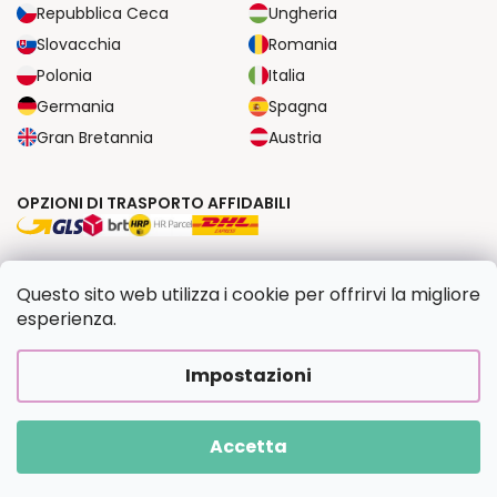
Repubblica Ceca
Ungheria
Slovacchia
Romania
Polonia
Italia
Germania
Spagna
Gran Bretannia
Austria
OPZIONI DI TRASPORTO AFFIDABILI
OPZIONI DI PAGAMENTO SICURE
Questo sito web utilizza i cookie per offrirvi la migliore
esperienza.
Copyright 2026
Dipingilo.it
. Tutti i diritti riservati.
Impostazioni
Creato da Shoptet Premium
|
Upravilo
FV STUDIO
Accetta