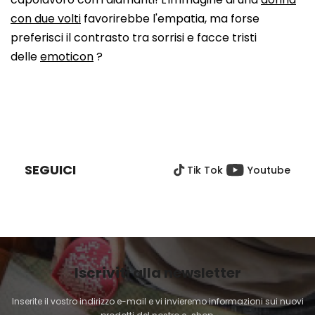
con due volti
favorirebbe l'empatia, ma forse
preferisci il contrasto tra sorrisi e facce tristi
delle
emoticon
?
P
I
È
SEGUICI
Tik Tok
Youtube
D
I
P
A
G
I
Iscriviti alla newsletter
N
A
Inserite il vostro indirizzo e-mail e vi invieremo informazioni sui nuovi