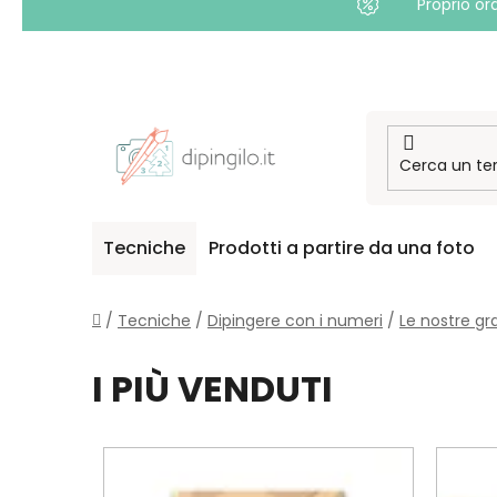
Proprio or
Passa
al
contenuto
Tecniche
Prodotti a partire da una foto
Casa
/
Tecniche
/
Dipingere con i numeri
/
Le nostre gr
I PIÙ VENDUTI