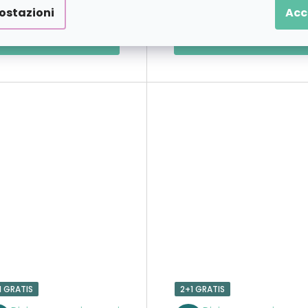
€22,79
€21,4
a partire da
a partire da
ostazioni
Acc
DETTAGLI
DETTAGLI
1 GRATIS
2+1 GRATIS