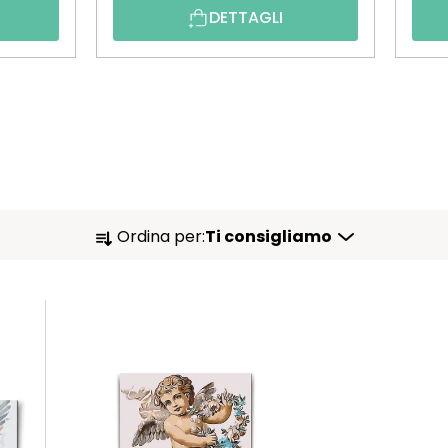
DETTAGLI
O
Ordina per:
Ti consigliamo
R
D
I
N