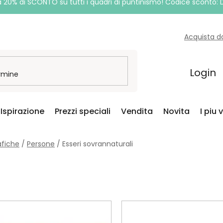
a 20% di SCONTO su tutti i quadri di puntinismo! Codice sconto:
Acquista d
Login
Ispirazione
Prezzi speciali
Vendita
Novita
I piu 
afiche
/
Persone
/
Esseri sovrannaturali