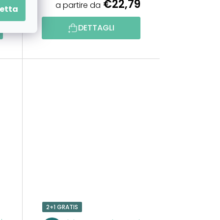
9
€22,79
a partire da
etta
DETTAGLI
2+1 GRATIS