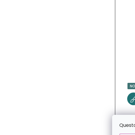
T
T
I
NO
Questo 