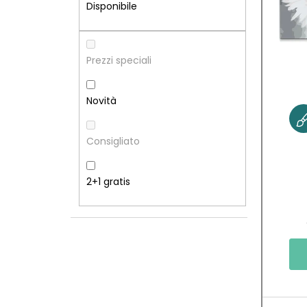
R
N
Disponibile
A
C
L
O
Prezzi speciali
A
D
Novità
T
E
Consigliato
E
I
R
P
2+1 gratis
A
R
L
O
E
D
O