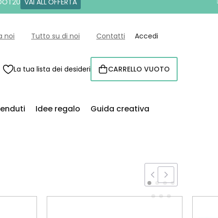
 DOT20
VAI ALL'OFFERTA
a noi
Tutto su di noi
Contatti
Accedi
La tua lista dei desideri
CARRELLO VUOTO
CARRELLO
venduti
Idee regalo
Guida creativa