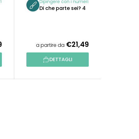
i
Dipingere con i numeri
Di che parte sei? 4
9
€21,49
a partire da
DETTAGLI