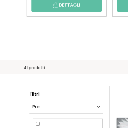
DETTAGLI
41 prodotti
B
E
Filtri
A
L
Pre
R
E