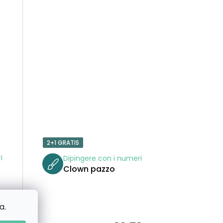
T
T
I
2+1 GRATIS
i
Dipingere con i numeri
Clown pazzo
a.