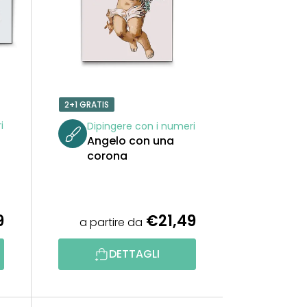
A
M
E
N
2+1 GRATIS
T
i
Dipingere con i numeri
Angelo con una
O
corona
P
R
9
€21,49
a partire da
O
DETTAGLI
D
O