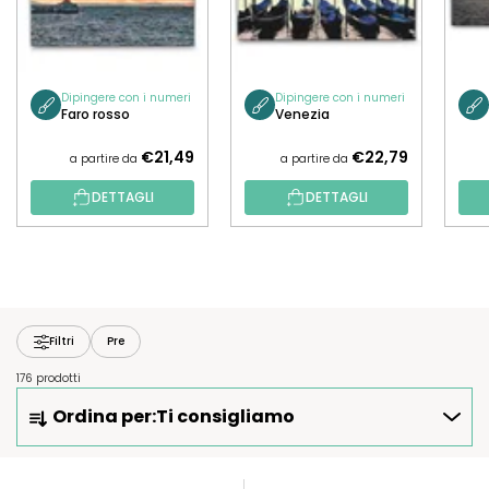
Dipingere con i numeri
Dipingere con i numeri
Faro rosso
Venezia
€21,49
€22,79
a partire da
a partire da
DETTAGLI
DETTAGLI
Filtri
Pre
176 prodotti
O
Ordina per:
Ti consigliamo
R
D
I