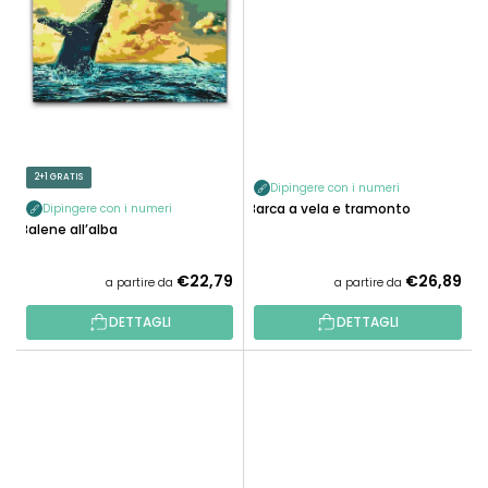
2+1 GRATIS
Dipingere con i numeri
Barca a vela e tramonto
Dipingere con i numeri
Balene all’alba
€22,79
€26,89
a partire da
a partire da
DETTAGLI
DETTAGLI