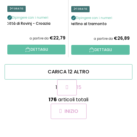
2+1 GRATIS
2+1 GRATIS
Dipingere con i numeri
Dipingere con i numeri
Città di Rovinj - Croazia
Delfino al tramonto
€22,79
€26,89
a partire da
a partire da
DETTAGLI
DETTAGLI
CARICA 12 ALTRO
P
1
15
a
g
C
i
176
articoli totali
o
n
n
a
INIZIO
t
z
r
i
o
o
P
l
n