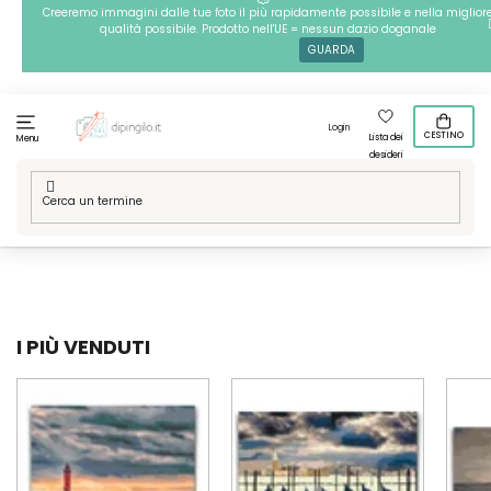
Passa
Creeremo immagini dalle tue foto il più rapidamente possibile e nella miglior
qualità possibile. Prodotto nell'UE = nessun dazio doganale
al
GUARDA
contenuto
Login
CESTINO
Lista dei
Menu
desideri
Casa
/
Tecniche
/
Dipingere con i numeri
/
Le nostre grafiche
/
Paesaggio
/
Acqua
I PIÙ VENDUTI