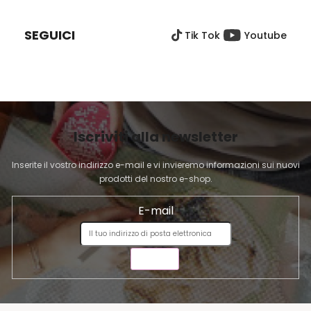
I
e
l
È
i
SEGUICI
Tik Tok
Youtube
D
d
e
I
l
P
l
A
'
G
e
I
l
Iscriviti alla newsletter
N
e
A
n
Inserite il vostro indirizzo e-mail e vi invieremo informazioni sui nuovi
c
prodotti del nostro e-shop.
o
E-mail
INVIA