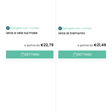
Dipingere con i numeri
Dipingere con i numeri
Barca a vela sul mare
Barca al tramonto
€22,79
€21,49
a partire da
a partire da
DETTAGLI
DETTAGLI