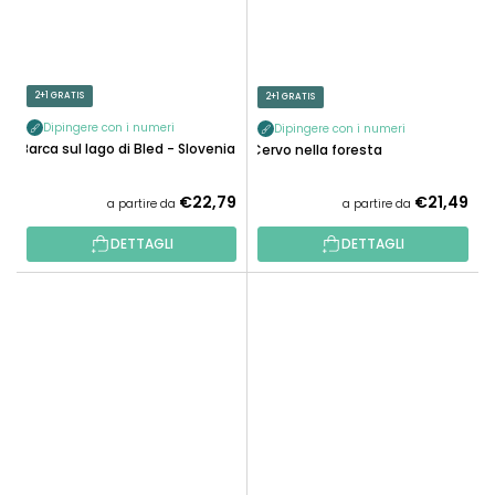
2+1 GRATIS
2+1 GRATIS
Dipingere con i numeri
Dipingere con i numeri
Barca sul lago di Bled - Slovenia
Cervo nella foresta
€22,79
€21,49
a partire da
a partire da
DETTAGLI
DETTAGLI