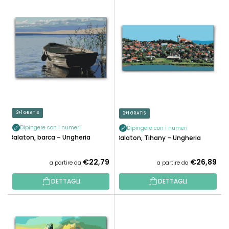
E
N
L
A
E
M
N
E
C
N
O
T
D
O
E
P
I
R
P
2+1 GRATIS
2+1 GRATIS
O
R
D
Dipingere con i numeri
Dipingere con i numeri
O
Balaton, barca – Ungheria
Balaton, Tihany – Ungheria
O
D
T
O
€22,79
€26,89
a partire da
a partire da
T
T
I
DETTAGLI
DETTAGLI
T
I