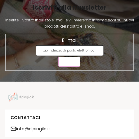
I
Iscriviti alla newsletter
N
A
Inserite il vostro indirizzo e-mail e vi invieremo informazioni sui nuovi
prodotti del nostro e-shop.
E-mail
INVIA
CONTATTACI
info@dipingilo.it