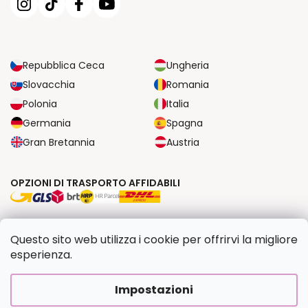
Repubblica Ceca
Ungheria
Slovacchia
Romania
Polonia
Italia
Germania
Spagna
Gran Bretannia
Austria
OPZIONI DI TRASPORTO AFFIDABILI
OPZIONI DI PAGAMENTO SICURE
Questo sito web utilizza i cookie per offrirvi la migliore
esperienza.
Copyright 2026
Dipingilo.it
. Tutti i diritti riservati.
Impostazioni
Creato da Shoptet Premium
|
Upravilo
FV STUDIO