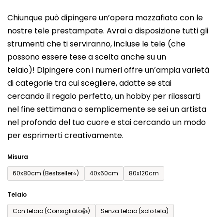
del
Chiunque può dipingere un’opera mozzafiato con le
prodotto
nostre tele prestampate. Avrai a disposizione tutti gli
è
strumenti che ti serviranno, incluse le tele (che
0,0
possono essere tese a scelta anche su un
su
telaio)! Dipingere con i numeri offre un’ampia varietà
5
di categorie tra cui scegliere, adatte se stai
stelle.
cercando il regalo perfetto, un hobby per rilassarti
nel fine settimana o semplicemente se sei un artista
nel profondo del tuo cuore e stai cercando un modo
per esprimerti creativamente.
Misura
60x80cm (Bestseller⭐)
40x60cm
80x120cm
Telaio
Con telaio (Consigliato👍)
Senza telaio (solo tela)