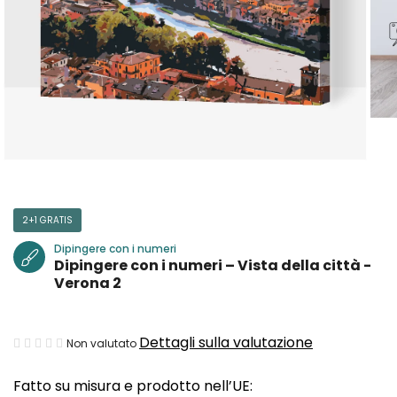
2+1 GRATIS
Dipingere con i numeri
Dipingere con i numeri – Vista della città -
Verona 2
La
Dettagli sulla valutazione
Non valutato
valutazione
Fatto su misura e prodotto nell’UE:
media