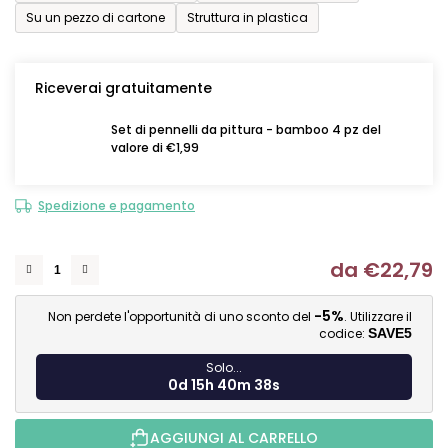
Su un pezzo di cartone
Struttura in plastica
Riceverai gratuitamente
Set di pennelli da pittura - bamboo 4 pz del
valore di €1,99
Spedizione e pagamento
da
€22,79
Mi
-5%
Non perdete l'opportunità di uno sconto del
. Utilizzare il
codice:
SAVE5
Solo...
0d 15h 40m 37s
AGGIUNGI AL CARRELLO