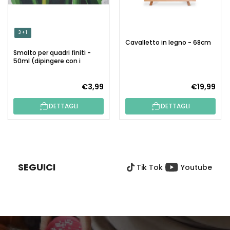
3 + 1
Cavalletto in legno - 68cm
Smalto per quadri finiti -
50ml (dipingere con i
numeri)
€3,99
€19,99
DETTAGLI
DETTAGLI
P
I
È
SEGUICI
Tik Tok
Youtube
D
I
P
A
G