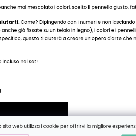
he mai mescolato i colori, scelto il pennello giusto, fatto
iutarti.
Come?
Dipingendo con i numeri
e non lasciando n
 già fissate su un telaio in legno), i colori e i pennelli
pecifico, questo ti aiuterà a creare un’opera d'arte che no
to incluso nel set!
!
sito web utilizza i cookie per offrirvi la migliore esperienz