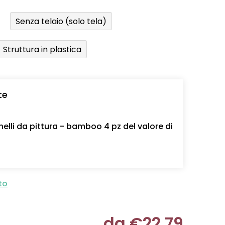
Senza telaio (solo tela)
Struttura in plastica
te
nelli da pittura - bamboo 4 pz del valore di
to
da
€22,79