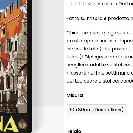
La
Non valutato
Dettag
valutazione
Fatto su misura e prodotto ne
media
del
Chiunque può dipingere un’o
prodotto
prestampate. Avrai a disposiz
è
incluse le tele (che possono
0,0
telaio)! Dipingere con i nume
su
scegliere, adatte se stai ce
5
rilassarti nel fine settiman
stelle.
del tuo cuore e stai cercan
Misura
60x80cm (Bestseller⭐)
Telaio