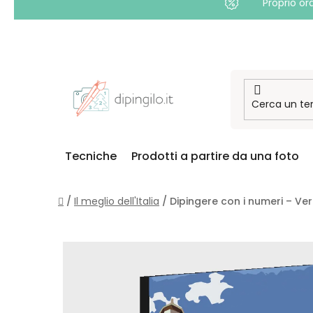
Proprio or
Passa
al
contenuto
Tecniche
Prodotti a partire da una foto
Casa
/
Il meglio dell'Italia
/
Dipingere con i numeri – Ve