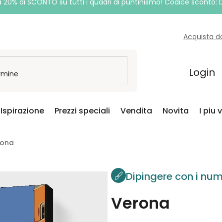
a 20% di SCONTO su tutti i quadri di puntinismo! Codice sconto:
Acquista d
Login
Ispirazione
Prezzi speciali
Vendita
Novita
I piu 
rona
Dipingere con i num
Verona