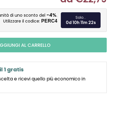
Misura pre
-4%
unità di uno sconto del
.
Solo...
Utilizzare il codice:
PERC4
0d 10h 11m 21s
GGIUNGI AL CARRELLO
il 1 gratis
scelta e ricevi quello più economico in