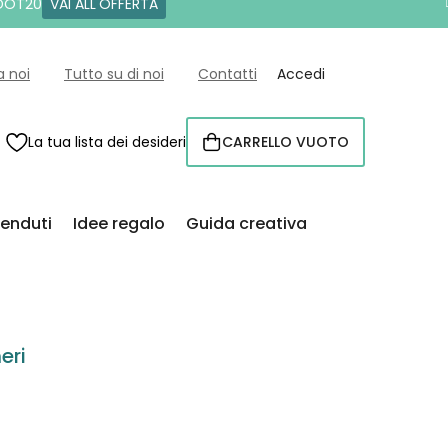
 DOT20
VAI ALL'OFFERTA
a noi
Tutto su di noi
Contatti
Accedi
La tua lista dei desideri
CARRELLO VUOTO
CARRELLO
venduti
Idee regalo
Guida creativa
eri