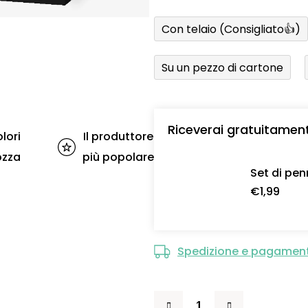
Con telaio (Consigliato👍)
Su un pezzo di cartone
Riceverai gratuitamen
lori
Il produttore
ozza
più popolare
Set di pen
€1,99
Spedizione e pagamen