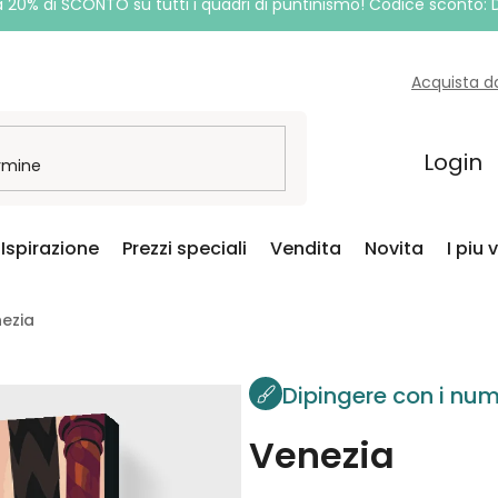
a 20% di SCONTO su tutti i quadri di puntinismo! Codice sconto:
Acquista d
Login
Ispirazione
Prezzi speciali
Vendita
Novita
I piu 
nezia
Dipingere con i num
Venezia