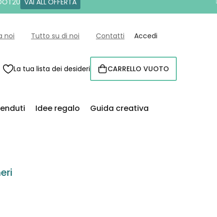
 DOT20
VAI ALL'OFFERTA
a noi
Tutto su di noi
Contatti
Accedi
La tua lista dei desideri
CARRELLO VUOTO
CARRELLO
venduti
Idee regalo
Guida creativa
eri