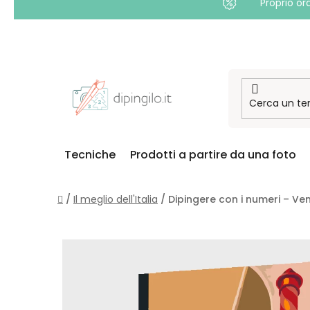
Proprio or
Passa
al
contenuto
Tecniche
Prodotti a partire da una foto
Casa
/
Il meglio dell'Italia
/
Dipingere con i numeri – Ve