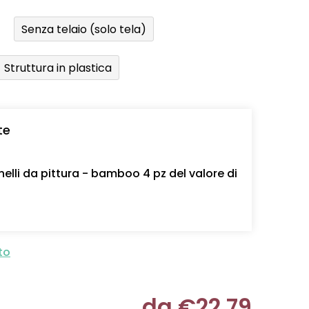
Senza telaio (solo tela)
Struttura in plastica
te
nelli da pittura - bamboo 4 pz del valore di
to
da
€22,79