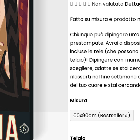
La
Non valutato
Dettag
valutazione
Fatto su misura e prodotto ne
media
del
Chiunque può dipingere un’o
prodotto
prestampate. Avrai a disposiz
è
incluse le tele (che possono
0,0
telaio)! Dipingere con i nume
su
scegliere, adatte se stai ce
5
rilassarti nel fine settiman
stelle.
del tuo cuore e stai cercan
Misura
60x80cm (Bestseller⭐)
Telaio