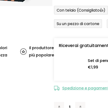
Con telaio (Consigliato👍)
Su un pezzo di cartone
Riceverai gratuitamen
lori
Il produttore
ozza
più popolare
Set di pen
€1,99
Spedizione e pagamen