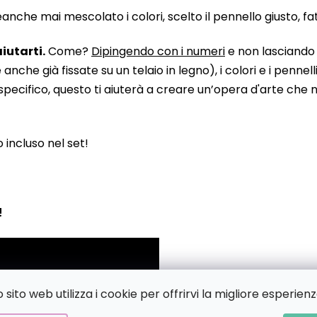
he mai mescolato i colori, scelto il pennello giusto, fatto
iutarti.
Come?
Dipingendo con i numeri
e non lasciando n
 già fissate su un telaio in legno), i colori e i pennelli
pecifico, questo ti aiuterà a creare un’opera d'arte che no
to incluso nel set!
!
sito web utilizza i cookie per offrirvi la migliore esperienz