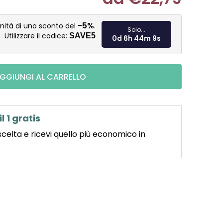
Misura pre
-5%
nità di uno sconto del
.
Solo...
Utilizzare il codice:
SAVE5
0d 6h 44m 8s
GGIUNGI AL CARRELLO
il 1 gratis
scelta e ricevi quello più economico in