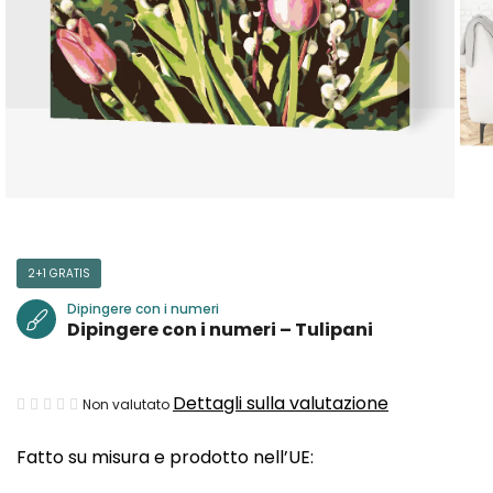
2+1 GRATIS
Dipingere con i numeri
Dipingere con i numeri – Tulipani
La
Dettagli sulla valutazione
Non valutato
valutazione
Fatto su misura e prodotto nell’UE:
media
del