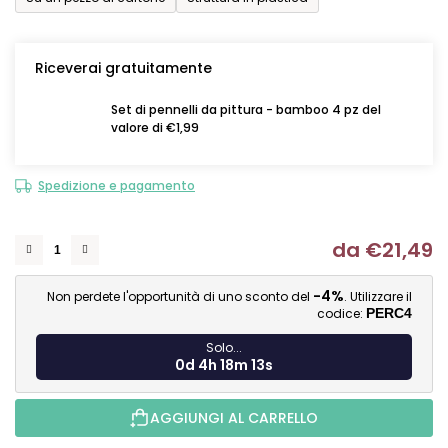
Riceverai gratuitamente
Set di pennelli da pittura - bamboo 4 pz del
valore di €1,99
Spedizione e pagamento
da
€21,49
Mi
-4%
Non perdete l'opportunità di uno sconto del
. Utilizzare il
codice:
PERC4
Solo...
0d 4h 18m 12s
AGGIUNGI AL CARRELLO