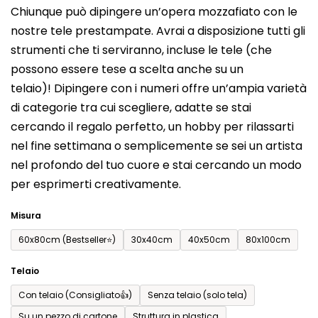
Chiunque può dipingere un’opera mozzafiato con le
prodotto
nostre tele prestampate. Avrai a disposizione tutti gli
è
strumenti che ti serviranno, incluse le tele (che
0,0
possono essere tese a scelta anche su un
su
telaio)! Dipingere con i numeri offre un’ampia varietà
5
di categorie tra cui scegliere, adatte se stai
stelle.
cercando il regalo perfetto, un hobby per rilassarti
nel fine settimana o semplicemente se sei un artista
nel profondo del tuo cuore e stai cercando un modo
per esprimerti creativamente.
Misura
60x80cm (Bestseller⭐)
30x40cm
40x50cm
80x100cm
Telaio
Con telaio (Consigliato👍)
Senza telaio (solo tela)
Su un pezzo di cartone
Struttura in plastica