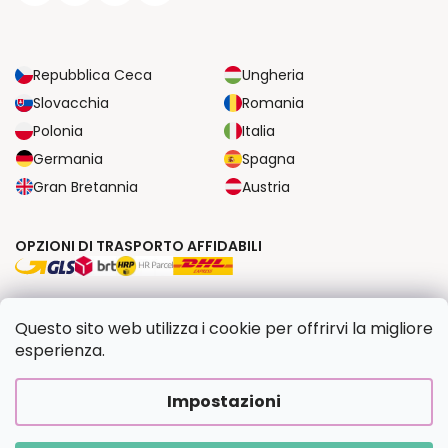
Repubblica Ceca
Ungheria
Slovacchia
Romania
Polonia
Italia
Germania
Spagna
Gran Bretannia
Austria
OPZIONI DI TRASPORTO AFFIDABILI
OPZIONI DI PAGAMENTO SICURE
Questo sito web utilizza i cookie per offrirvi la migliore
esperienza.
Copyright 2026
Dipingilo.it
. Tutti i diritti riservati.
Impostazioni
Creato da Shoptet Premium
|
Upravilo
FV STUDIO