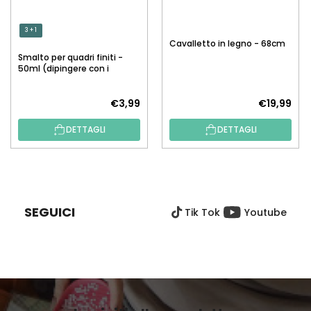
3 + 1
Cavalletto in legno - 68cm
Smalto per quadri finiti -
50ml (dipingere con i
numeri)
€3,99
€19,99
DETTAGLI
DETTAGLI
P
I
È
SEGUICI
Tik Tok
Youtube
D
I
P
A
G
I