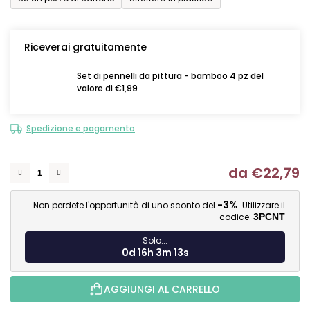
Riceverai gratuitamente
Set di pennelli da pittura - bamboo 4 pz del
valore di €1,99
Spedizione e pagamento
da
€22,79
Mi
-3%
Non perdete l'opportunità di uno sconto del
. Utilizzare il
codice:
3PCNT
Solo...
0d 16h 3m 12s
AGGIUNGI AL CARRELLO