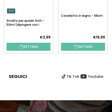
3 + 1
Cavalletto in legno - 68cm
Smalto per quadri finiti -
50ml (dipingere con i
numeri)
€3,99
€19,99
DETTAGLI
DETTAGLI
P
I
È
SEGUICI
Tik Tok
Youtube
D
I
P
A
G
I