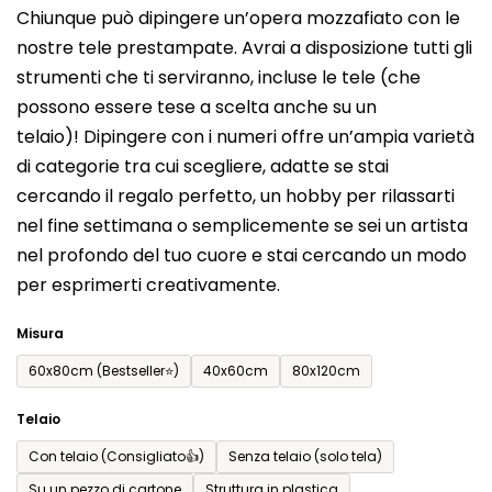
Chiunque può dipingere un’opera mozzafiato con le
prodotto
nostre tele prestampate. Avrai a disposizione tutti gli
è
strumenti che ti serviranno, incluse le tele (che
0,0
possono essere tese a scelta anche su un
su
telaio)! Dipingere con i numeri offre un’ampia varietà
5
di categorie tra cui scegliere, adatte se stai
stelle.
cercando il regalo perfetto, un hobby per rilassarti
nel fine settimana o semplicemente se sei un artista
nel profondo del tuo cuore e stai cercando un modo
per esprimerti creativamente.
Misura
60x80cm (Bestseller⭐)
40x60cm
80x120cm
Telaio
Con telaio (Consigliato👍)
Senza telaio (solo tela)
Su un pezzo di cartone
Struttura in plastica