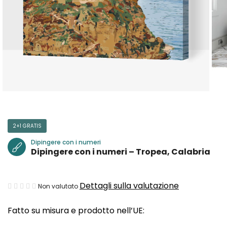
2+1 GRATIS
Dipingere con i numeri
Dipingere con i numeri – Tropea, Calabria
La
Dettagli sulla valutazione
Non valutato
valutazione
Fatto su misura e prodotto nell’UE:
media
del