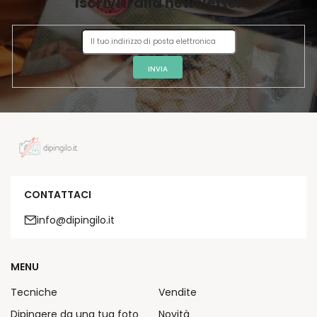
Iscriviti alla newsletter
N
A
INVIA
CONTATTACI
info@dipingilo.it
MENU
Tecniche
Vendite
Dipingere da una tua foto
Novità