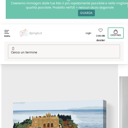
Passa
Creeremo immagini dalle tue foto il più rapidamente possibile e nella miglior
qualità possibile. Prodotto nell'UE = nessun dazio doganale
al
GUARDA
contenuto
Login
CESTINO
Lista dei
Menu
desideri
Casa
/
Il meglio dell'Italia
/
Dipingere con i numeri – Tropea,
Calabria