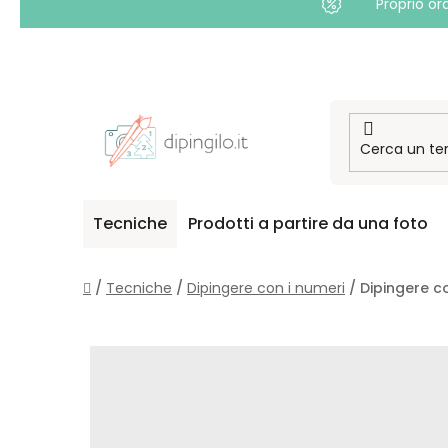
Proprio or
Passa
al
contenuto
Tecniche
Prodotti a partire da una foto
Casa
/
Tecniche
/
Dipingere con i numeri
/
Dipingere c