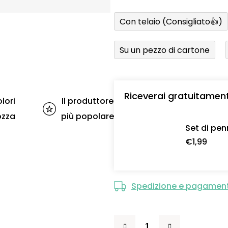
Con telaio (Consigliato👍)
Su un pezzo di cartone
Riceverai gratuitamen
lori
Il produttore
ozza
più popolare
Set di pen
€1,99
Spedizione e pagamen