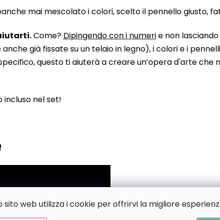
he mai mescolato i colori, scelto il pennello giusto, fatto
iutarti.
Come?
Dipingendo con i numeri
e non lasciando n
 già fissate su un telaio in legno), i colori e i pennelli
pecifico, questo ti aiuterà a creare un’opera d'arte che no
to incluso nel set!
!
sito web utilizza i cookie per offrirvi la migliore esperienz