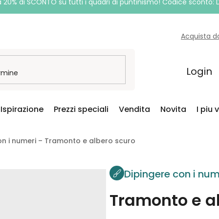
a 20% di SCONTO su tutti i quadri di puntinismo! Codice sconto:
Acquista d
Login
Ispirazione
Prezzi speciali
Vendita
Novita
I piu 
on i numeri – Tramonto e albero scuro
Dipingere con i num
Tramonto e a