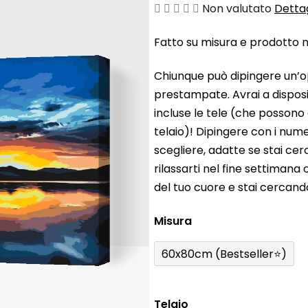
La
Non valutato
Dettag
valutazione
Fatto su misura e prodotto ne
media
del
Chiunque può dipingere un’o
prodotto
prestampate. Avrai a disposiz
è
incluse le tele (che possono
0,0
telaio)! Dipingere con i nume
su
scegliere, adatte se stai ce
5
rilassarti nel fine settiman
stelle.
del tuo cuore e stai cercan
Misura
60x80cm (Bestseller⭐)
Telaio