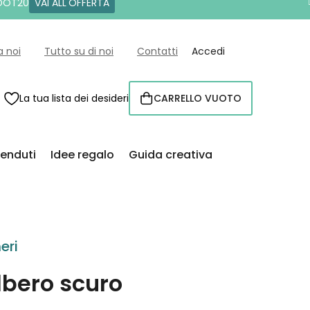
 DOT20
VAI ALL'OFFERTA
a noi
Tutto su di noi
Contatti
Accedi
La tua lista dei desideri
CARRELLO VUOTO
CARRELLO
venduti
Idee regalo
Guida creativa
eri
lbero scuro