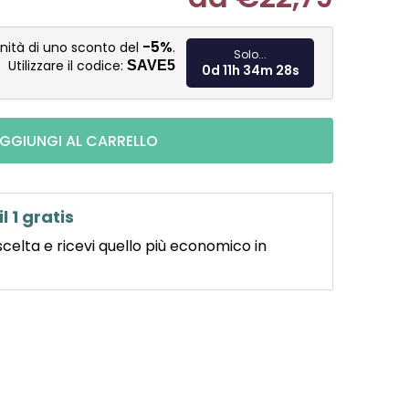
Misura pre
-5%
nità di uno sconto del
.
Solo...
Utilizzare il codice:
SAVE5
0d 11h 34m 26s
GGIUNGI AL CARRELLO
il 1 gratis
scelta e ricevi quello più economico in