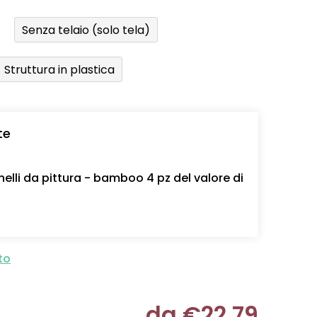
Senza telaio (solo tela)
Struttura in plastica
te
nelli da pittura - bamboo 4 pz del valore di
to
da
€22,79